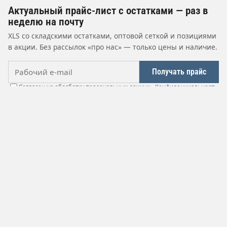
Актуальный прайс-лист с остатками — раз в
неделю на почту
XLS со складскими остатками, оптовой сеткой и позициями
в акции. Без рассылок «про нас» — только цены и наличие.
Рабочий e-mail
Получать прайс
Согласен на обработку персональных данных ·
Конфиденциальность
РЕЗИНОМИР
РТИ от производителя
+7 (499) 322-38-68
moscow@rti-land.ru
Московская область, Люберцы, Котельнический проезд, 17А
ПН-ПТ 8:00-17:00