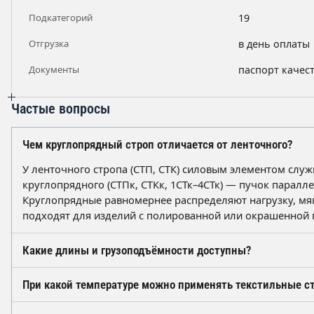
Подкатегорий
19
Отгрузка
в день оплаты
Документы
паспорт качес
Частые вопросы
Чем круглопрядный строп отличается от ленточного?
У ленточного стропа (СТП, СТК) силовым элементом служ
круглопрядного (СТПк, СТКк, 1СТк–4СТк) — пучок паралл
Круглопрядные равномернее распределяют нагрузку, мяг
подходят для изделий с полированной или окрашенной 
Какие длины и грузоподъёмности доступны?
В разделе представлены стропы с рабочей длиной от 1 до
При какой температуре можно применять текстильные с
грузоподъёмностью от 0,5 до 12,5 т. Круглопрядные исп
диаметром рукава ориентировочно от 11 до 36 мм. Нест
Полиэфирные стропы эксплуатируются ориентировочно в 