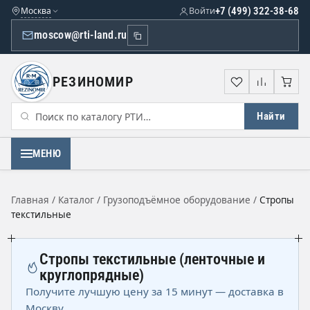
Москва
Войти
+7 (499) 322-38-68
moscow@rti-land.ru
РЕЗИНОМИР
Избранное
Сравне
Кор
Найти
МЕНЮ
Главная
/
Каталог
/
Грузоподъёмное оборудование
/
Стропы
текстильные
Стропы текстильные (ленточные и
круглопрядные)
Получите лучшую цену за 15 минут — доставка в
Москву