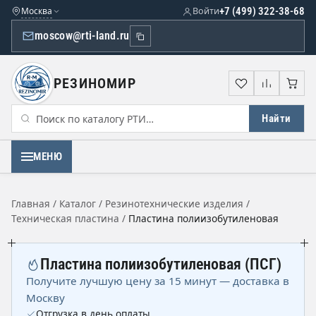
Москва
Войти
+7 (499) 322-38-68
moscow@rti-land.ru
РЕЗИНОМИР
Избранное
Сравне
Кор
Найти
МЕНЮ
Главная
/
Каталог
/
Резинотехнические изделия
/
Техническая пластина
/
Пластина полиизобутиленовая
Пластина полиизобутиленовая (ПСГ)
Получите лучшую цену за 15 минут — доставка в
Москву
Отгрузка в день оплаты