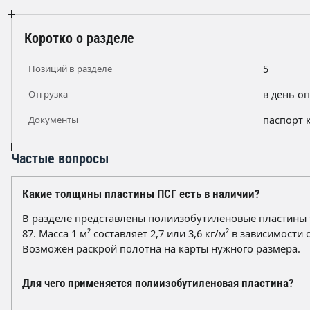
Коротко о разделе
Позиций в разделе
5
Отгрузка
в день о
Документы
паспорт 
Частые вопросы
Какие толщины пластины ПСГ есть в наличии?
В разделе представлены полиизобутиленовые пластины тол
87. Масса 1 м² составляет 2,7 или 3,6 кг/м² в зависимос
Возможен раскрой полотна на карты нужного размера.
Для чего применяется полиизобутиленовая пластина?
Материал используют для антикоррозионной защиты и 