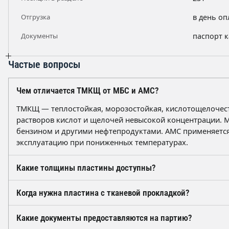
Отгрузка
в день оп
Документы
паспорт к
Частые вопросы
Чем отличается ТМКЩ от МБС и АМС?
ТМКЩ — теплостойкая, морозостойкая, кислотощелочесто
растворов кислот и щелочей невысокой концентрации. М
бензином и другими нефтепродуктами. АМС применяется
эксплуатацию при пониженных температурах.
Какие толщины пластины доступны?
Неармированная техпластина выпускается толщиной от 1,5 до 6
Когда нужна пластина с тканевой прокладкой?
30; 40; 60 мм. Резинотканевые исполнения — с одним сл
(2х2…2х4 мм). Масса 1 м² составляет ориентировочно от 1,
Армированное исполнение выбирают, когда прокладка р
Какие документы предоставляются на партию?
нагрузках, вибрации или растягивающих усилиях. Ткане