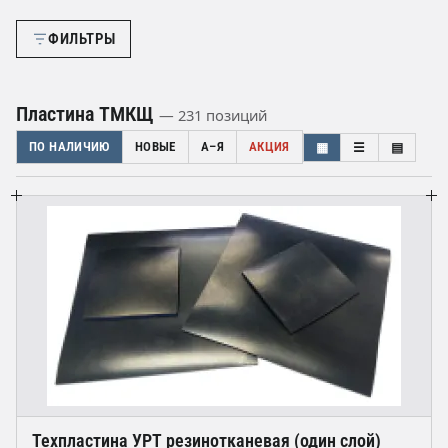
ФИЛЬТРЫ
Пластина ТМКЩ
— 231 позиций
ПО НАЛИЧИЮ
НОВЫЕ
А–Я
АКЦИЯ
▦
☰
▤
Техпластина УРТ резинотканевая (один слой)