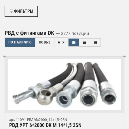
ФИЛЬТРЫ
РВД с фитингами DK
— 2777 позиций
ПО НАЛИЧИЮ
НОВЫЕ
А–Я
▦
☰
▤
арт. 11091-РВД*6х2000_14х1,5*2SN
РВД УРТ 6*2000 DK М 14*1,5 2SN