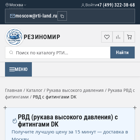
Москва
Войти
+7 (499) 322-38-68
moscow@rti-land.ru
РЕЗИНОМИР
Избранное
Сравне
Кор
Найти
МЕНЮ
Главная
/
Каталог
/
Рукава высокого давления
/
Рукава РВД с
фитингами
/
РВД с фитингами DK
РВД (рукава высокого давления) с
фитингами DK
Получите лучшую цену за 15 минут — доставка в
Москву