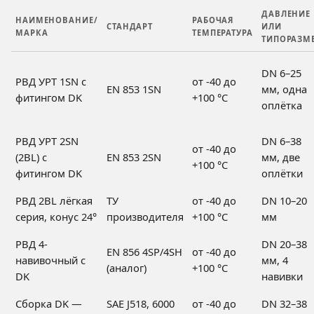
ДАВЛЕНИЕ
НАИМЕНОВАНИЕ/
РАБОЧАЯ
СТАНДАРТ
ИЛИ
МАРКА
ТЕМПЕРАТУРА
ТИПОРАЗМ
DN 6–25
РВД УРТ 1SN с
от -40 до
EN 853 1SN
мм, одна
фитингом DK
+100 °C
оплётка
РВД УРТ 2SN
DN 6–38
от -40 до
(2BL) с
EN 853 2SN
мм, две
+100 °C
фитингом DK
оплётки
РВД 2BL лёгкая
ТУ
от -40 до
DN 10–20
серия, конус 24°
производителя
+100 °C
мм
РВД 4-
DN 20–38
EN 856 4SP/4SH
от -40 до
навивочный с
мм, 4
(аналог)
+100 °C
DK
навивки
Сборка DK —
SAE J518, 6000
от -40 до
DN 32–38