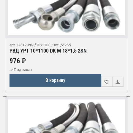
арт. 22812-РВД*10х1100_18х1,5*2SN
РВД УРТ 10*1100 DK М 18*1,5 2SN
976 ₽
Под заказ
В корзину