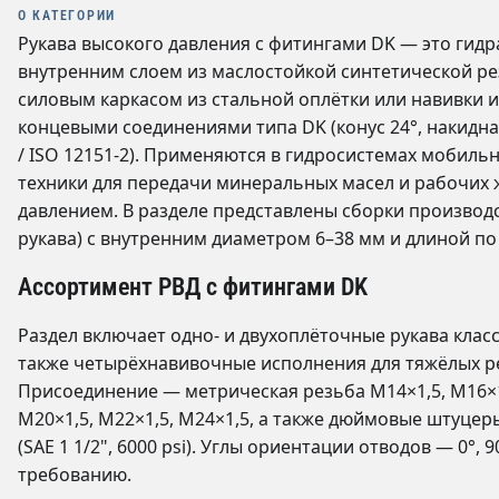
О КАТЕГОРИИ
Рукава высокого давления с фитингами DK — это гидр
внутренним слоем из маслостойкой синтетической ре
силовым каркасом из стальной оплётки или навивки 
концевыми соединениями типа DK (конус 24°, накидна
/ ISO 12151-2). Применяются в гидросистемах мобиль
техники для передачи минеральных масел и рабочих 
давлением. В разделе представлены сборки производс
рукава) с внутренним диаметром 6–38 мм и длиной по
Ассортимент РВД с фитингами DK
Раздел включает одно- и двухоплёточные рукава классо
также четырёхнавивочные исполнения для тяжёлых р
Присоединение — метрическая резьба М14×1,5, М16×1
М20×1,5, М22×1,5, М24×1,5, а также дюймовые штуцеры
(SAE 1 1/2", 6000 psi). Углы ориентации отводов — 0°, 9
требованию.