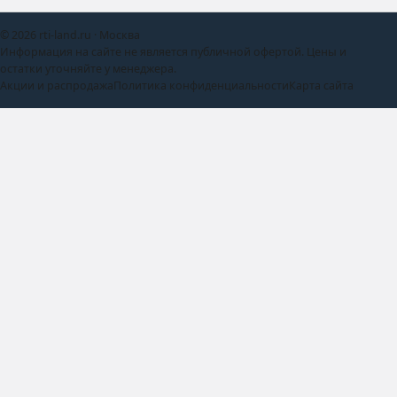
© 2026 rti-land.ru · Москва
Информация на сайте не является публичной офертой. Цены и
остатки уточняйте у менеджера.
Акции и распродажа
Политика конфиденциальности
Карта сайта