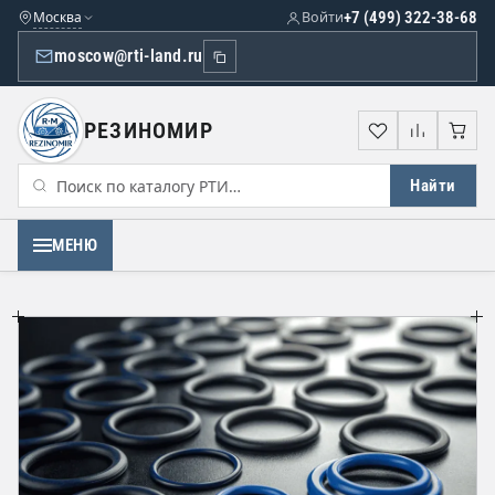
Москва
Войти
+7 (499) 322-38-68
moscow@rti-land.ru
РЕЗИНОМИР
Избранное
Сравне
Кор
Найти
МЕНЮ