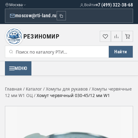
Москва
Войти
+7 (499) 322-38-68
moscow@rti-land.ru
РЕЗИНОМИР
Избранное
Сравне
Кор
Найти
МЕНЮ
Главная
/
Каталог
/
Хомуты для рукавов
/
Хомуты червячные
12 мм W1 ОЦ
/
Хомут червячный 030-45/12 мм W1