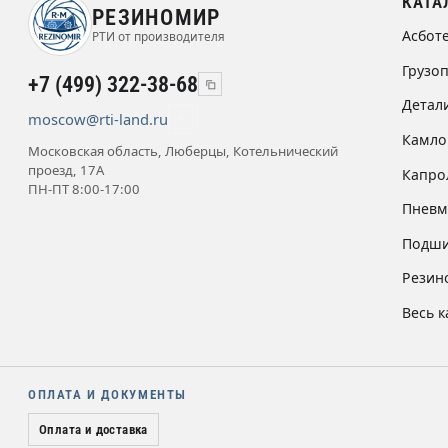
КАТА
РЕЗИНОМИР
Асбот
РТИ от производителя
Грузо
+7 (499) 322-38-68
Детал
moscow@rti-land.ru
Камло
Московская область, Люберцы, Котельнический
проезд, 17А
Капро
ПН-ПТ 8:00-17:00
Пневм
Подши
Резин
Весь к
ОПЛАТА И ДОКУМЕНТЫ
Оплата и доставка