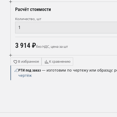
Расчёт стоимости
Количество, шт
3 914 ₽
без НДС, цена за шт
В избранное
К сравнению
— изготовим по чертежу или образцу: р
РТИ под заказ
чертёж
ы