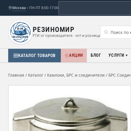
Москва
ПН-ПТ 8:00-17:00
РЕЗИНОМИР
РТИ от производителя · опт и розница
АКЦИИ
БЛОГ
УСЛУГИ
КАТАЛОГ ТОВАРОВ
Главная
/
Каталог
/
Камлоки, БРС и соединители
/
БРС Соеди