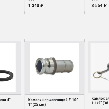
1 340 ₽
3 554 ₽
Камлок а
ока 4"
Камлок нержавеющий Е-100
1 1/2" (38
1" (25 мм)