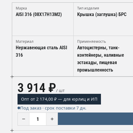
Марка
Тип изделия
AISI 316 (08Х17Н13М2)
Крышка (заглушка) БРС
Материал
Применяемость
Нержавеющая сталь AISI
Автоцистерны, танк-
316
контейнеры, наливные
эстакады, пищевая
промышленность
3 914 ₽
/ шт
Опт от 2 174,00 ₽ — для юрлиц и ИП
Под заказ · срок поставки 7 дн.
−
+