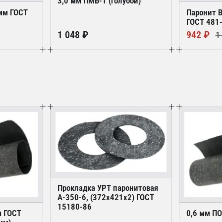
3,0 мм ПМБ-1 (голубой)
 мм ГОСТ
Паронит 
ГОСТ 481
1 048 ₽
942 ₽
1
Прокладка УРТ паронитовая
А-350-6, (372х421х2) ГОСТ
15180-86
м ГОСТ
0,6 мм П