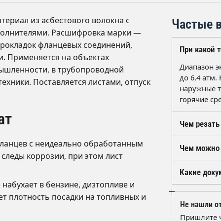
ериал из асбестового волокна с
Частые в
полнителями. Расшифровка марки —
прокладок фланцевых соединений,
При какой 
и. Применяется на объектах
Диапазон э
шленности, в трубопроводной
до 6,4 атм
ехники. Поставляется листами, отпуск
наружные т
горячие ср
ат
Чем резать
Лист без а
ланцев с неидеально обработанным
Чем можно 
шаблону, н
 следы коррозии, при этом лист
отверстия 
ПМБ выбира
Какие доку
Разметку у
нефтепроду
набухает в бензине, дизтопливе и
температур
На каждую 
ет плотность посадки на топливных и
есть сомне
указанием 
Не нашли от
аналог.
запросу пр
Пришлите 