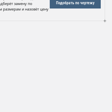
онтроля и комплект отгрузочных бумаг.
Подобрать по чертежу
дберёт замену по
 размерам и назовёт цену