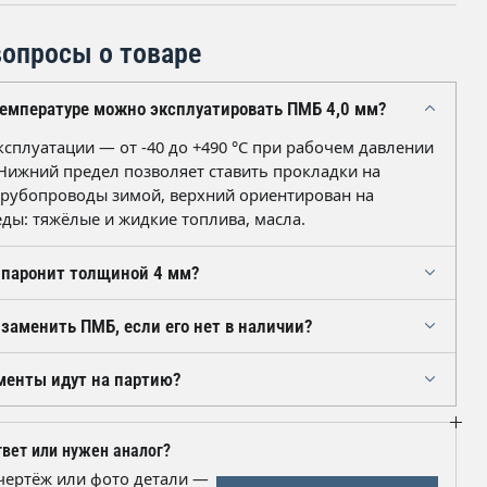
опросы о товаре
температуре можно эксплуатировать ПМБ 4,0 мм?
ксплуатации — от -40 до +490 °C при рабочем давлении
. Нижний предел позволяет ставить прокладки на
рубопроводы зимой, верхний ориентирован на
еды: тяжёлые и жидкие топлива, масла.
 паронит толщиной 4 мм?
рмирования, поэтому режется острым ножом по
заменить ПМБ, если его нет в наличии?
ожницами по металлу или высечкой. Крепёжные
лучше пробивать просечкой: сверление рвёт кромку.
ют именно за стойкость к бензину, маслам и
менты идут на партию?
добно вести по самому фланцу.
ктам, поэтому замена подбирается по среде,
е и давлению узла, а не только по толщине 4 мм. Если
отгружаемую партию оформляется паспорт качества с
ния, пришлите чертёж или фото детали — подберём
марки ПМБ, толщины 4 мм и ссылки на ГОСТ 481-80. По
вет или нужен аналог?
едоставляем сопроводительные документы для
чертёж или фото детали —