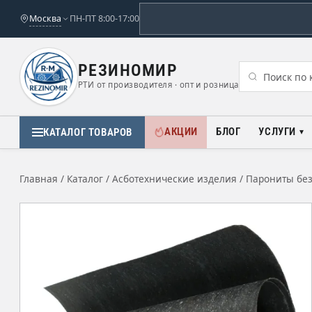
Москва
ПН-ПТ 8:00-17:00
РЕЗИНОМИР
РТИ от производителя · опт и розница
АКЦИИ
БЛОГ
УСЛУГИ
КАТАЛОГ ТОВАРОВ
Главная
/
Каталог
/
Асботехнические изделия
/
Парониты без