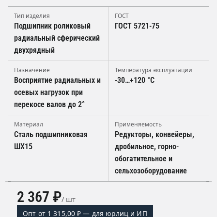
Тип изделия
ГОСТ
Подшипник роликовый
ГОСТ 5721-75
радиальный сферический
двухрядный
Назначение
Температура эксплуатации
Восприятие радиальных и
-30…+120 °C
осевых нагрузок при
перекосе валов до 2°
Материал
Применяемость
Сталь подшипниковая
Редукторы, конвейеры,
ШХ15
дробильное, горно-
обогатительное и
сельхозоборудование
2 367 ₽
/ шт
Опт от 1 315,00 ₽ — для юрлиц и ИП