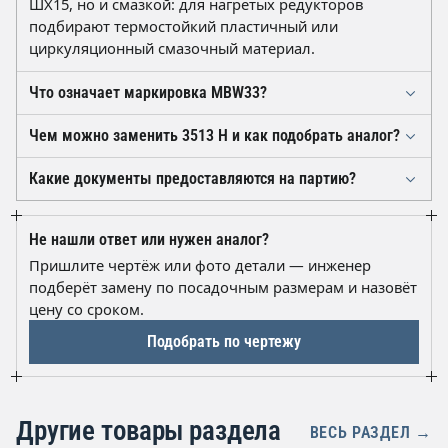
ШХ15, но и смазкой: для нагретых редукторов
подбирают термостойкий пластичный или
циркуляционный смазочный материал.
Что означает маркировка MBW33?
M — массивный латунный сепаратор, стойкий к
Чем можно заменить 3513 Н и как подобрать аналог?
ударам и высоким оборотам. W33 — кольцевая
Прямой международный аналог — 22213 MBW33
канавка на наружном кольце и три смазочных
Какие документы предоставляются на партию?
(ISO), габариты 65×120×31 мм. Возможны исполнения
отверстия, через которые смазка подаётся прямо в
На отгружаемую партию выдаётся паспорт качества с
со стальным сепаратором или коническим
зону качения без разборки узла.
указанием обозначения 3513 Н, ГОСТ 5721-75 и
отверстием, но их применимость зависит от узла.
Не нашли ответ или нужен аналог?
класса точности 0. Комплект
Если есть сомнения, замену подберут по чертежу или
Пришлите чертёж или фото детали — инженер
товаросопроводительных документов передаётся
фото детали.
подберёт замену по посадочным размерам и назовёт
вместе с грузом.
цену со сроком.
Подобрать по чертежу
Другие товары раздела
ВЕСЬ РАЗДЕЛ →