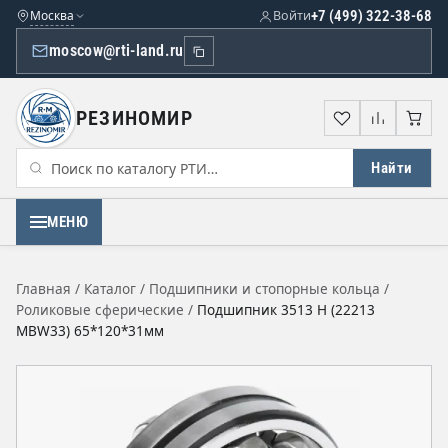
Москва
Войти
+7 (499) 322-38-68
moscow@rti-land.ru
РЕЗИНОМИР
Избранное
Сравне
Кор
Найти
МЕНЮ
Главная
/
Каталог
/
Подшипники и стопорные кольца
/
Роликовые сферические
/
Подшипник 3513 Н (22213
MBW33) 65*120*31мм