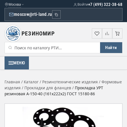
Москва
Войти
+7 (499) 322-38-68
moscow@rti-land.ru
РЕЗИНОМИР
Избранное
Сравне
Кор
Найти
МЕНЮ
Главная
/
Каталог
/
Резинотехнические изделия
/
Формовые
изделия
/
Прокладки для фланцев
/
Прокладка УРТ
резиновая А-150-40 (161х222х2) ГОСТ 15180-86