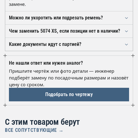
замене.
Можно ли укоротить или подрезать ремень?
Нет. Это бесконечный ремень со стекловолоконным
Чем заменить 5074 XS, если позиции нет в наличии?
кордом: любой рез разрушает несущий слой. Длина
Аналог подбирают по совпадению профиля, числа
задана числом зубьев — 74 — и профилем XS,
Какие документы идут с партией?
зубьев и ширины: 74 зуба, профиль XS, ширина 50
подбирать нужно только целое изделие нужного
На отгружаемую партию выдаётся паспорт качества
мм. Обозначения у разных производителей
типоразмера.
производителя с артикулом 5074 XS и датой выпуска,
отличаются, поэтому при сомнениях пришлите
Не нашли ответ или нужен аналог?
а также отгрузочные документы. Гарантийный срок
чертёж или фото детали и маркировку старого ремня
Пришлите чертёж или фото детали — инженер
хранения составляет 3 года от даты изготовления при
— мы подберём замену.
подберёт замену по посадочным размерам и назовёт
соблюдении условий склада.
цену со сроком.
Подобрать по чертежу
С этим товаром берут
ВСЕ СОПУТСТВУЮЩИЕ →