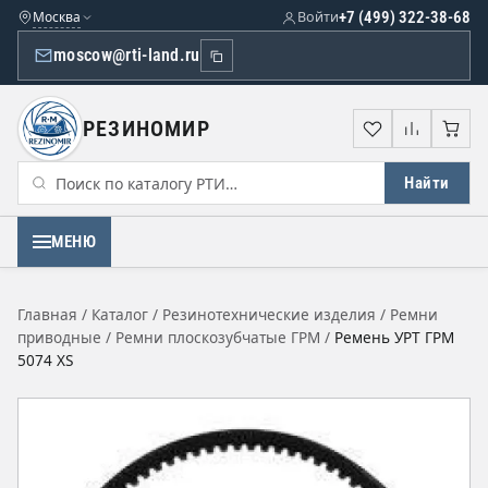
Москва
Войти
+7 (499) 322-38-68
moscow@rti-land.ru
РЕЗИНОМИР
Избранное
Сравне
Кор
Найти
МЕНЮ
Главная
/
Каталог
/
Резинотехнические изделия
/
Ремни
приводные
/
Ремни плоскозубчатые ГРМ
/
Ремень УРТ ГРМ
5074 XS