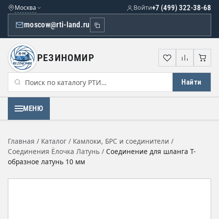
Москва
Войти
+7 (499) 322-38-68
moscow@rti-land.ru
РЕЗИНОМИР
Избранное
Сравне
Кор
Найти
МЕНЮ
Главная
/
Каталог
/
Камлоки, БРС и соединители
/
Соединения Ёлочка Латунь
/
Соединение для шланга Т-
образное латунь 10 мм