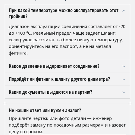
При какой температуре можно эксплуатировать этот
тройник?
Диапазон эксплуатации соединения составляет от -20
до +100 °C. Реальный предел чаще задаёт шланг:
если рукав рассчитан на более низкую температуру,
ориентируйтесь на его паспорт, а не на металл
фитинга.
Какое давление выдерживает соединение?
Рабочее давление — до 10 атм при условии, что
Подойдёт ли фитинг к шлангу другого диаметра?
каждый из трёх штуцеров зафиксирован хомутом. В
Штуцеры рассчитаны на внутренний диаметр рукава
пневмосистемах с пульсацией рекомендуем
Какие документы выдаются на партию?
10 мм. Для 8 или 12 мм нужен другой типоразмер:
оставлять запас и периодически проверять затяжку
На каждую отгрузку оформляется паспорт качества с
натяжка «через силу» рвёт шланг, а свободная
хомутов.
указанием материала и типоразмера, а также
посадка даёт течь. Если сомневаетесь в размере,
Не нашли ответ или нужен аналог?
товарные документы. По запросу предоставим
пришлите чертёж или фото детали — подберём
Пришлите чертёж или фото детали — инженер
сопроводительные бумаги по требованиям ТР ЕАЭС
замену.
подберёт замену по посадочным размерам и назовёт
для вашей приёмки.
цену со сроком.