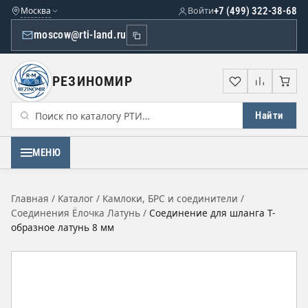
Москва
Войти
+7 (499) 322-38-68
moscow@rti-land.ru
РЕЗИНОМИР
Избранное
Сравне
Кор
Найти
МЕНЮ
Главная
/
Каталог
/
Камлоки, БРС и соединители
/
Соединения Ёлочка Латунь
/
Соединение для шланга Т-
образное латунь 8 мм