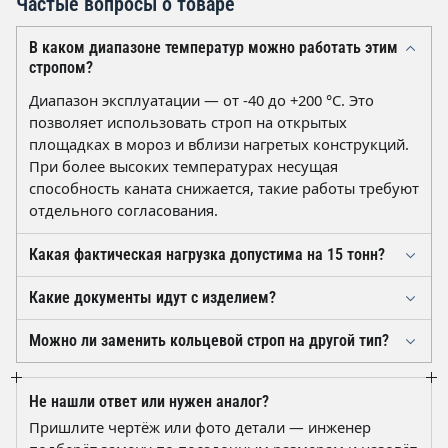
Частые вопросы о товаре
В каком диапазоне температур можно работать этим
стропом?
Диапазон эксплуатации — от -40 до +200 °C. Это
позволяет использовать строп на открытых
площадках в мороз и вблизи нагретых конструкций.
При более высоких температурах несущая
способность каната снижается, такие работы требуют
отдельного согласования.
Какая фактическая нагрузка допустима на 15 тонн?
15 т — грузоподъёмность одной ветви при
Какие документы идут с изделием?
вертикальном подъёме. При обвязке, работе «на
Строп поставляется с маркировочной биркой
удавку» или под углом нагрузка уменьшается по
Можно ли заменить кольцевой строп на другой тип?
(обозначение СТКк 15,0/1000, грузоподъёмность,
коэффициентам схемы строповки. Запас прочности
Кольцевой СТКк заменяют одноветвевым или
номер) и паспортом. На партию оформляется
каната шестикратный, но превышать паспортное
двухветвевым стропом равной грузоподъёмности, но
паспорт качества с указанием изготовления по РД 10-
значение нельзя.
Не нашли ответ или нужен аналог?
при этом меняется схема строповки и требуемая
33-93. Комплект документов передаётся вместе с
Пришлите чертёж или фото детали — инженер
длина. Учитывайте также способ заделки —
отгрузкой.