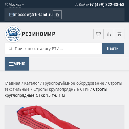
Москва
Войти
+7 (499) 322-38-68
moscow@rti-land.ru
РЕЗИНОМИР
Избранное
Сравне
Кор
Найти
МЕНЮ
Главная
/
Каталог
/
Грузоподъёмное оборудование
/
Стропы
текстильные
/
Стропы круглопрядные СТКк
/
Стропы
круглопрядные СТКк 15 тн, 1 м