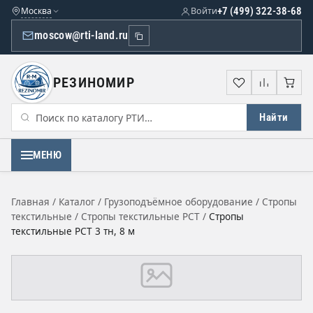
Москва
Войти
+7 (499) 322-38-68
moscow@rti-land.ru
РЕЗИНОМИР
Избранное
Сравне
Кор
Найти
МЕНЮ
Главная
/
Каталог
/
Грузоподъёмное оборудование
/
Стропы
текстильные
/
Стропы текстильные РСТ
/
Стропы
текстильные РСТ 3 тн, 8 м