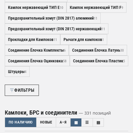
Камлок нержавеющий ТИП E
Камлок нержавеющий ТИП F
10
9
Предохранительный хомут (DIN 2817) алюминий
11
Предохранительный хомут (DIN 2817) нержавеющий
11
Прокладки для Камлоков
Рычаги для камлоков
11
1
Соединение Ёлочка Комплекты
Соединения Ёлочка Латунь
6
30
Соединения Ёлочка Оцинковка
Соединения Ёлочка Пластик
58
5
Штуцеры
4
ФИЛЬТРЫ
Камлоки, БРС и соединители
— 331 позиций
ПО НАЛИЧИЮ
НОВЫЕ
А–Я
▦
☰
▤