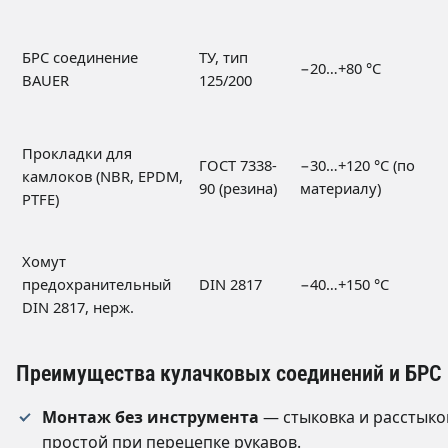
БРС соединение
ТУ, тип
−20…+80 °C
BAUER
125/200
Прокладки для
ГОСТ 7338-
−30…+120 °C (по
камлоков (NBR, EPDM,
90 (резина)
материалу)
PTFE)
Хомут
предохранительный
DIN 2817
−40…+150 °C
DIN 2817, нерж.
Преимущества кулачковых соединений и БРС
Монтаж без инструмента
— стыковка и расстыко
простой при перецепке рукавов.