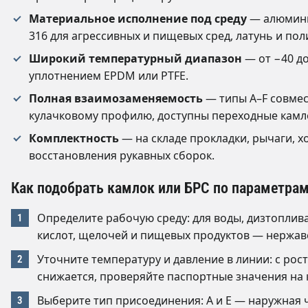
Материальное исполнение под среду
— алюминий
316 для агрессивных и пищевых сред, латунь и по
Широкий температурный диапазон
— от −40 д
уплотнением EPDM или PTFE.
Полная взаимозаменяемость
— типы A–F совме
кулачковому профилю, доступны переходные камл
Комплектность
— на складе прокладки, рычаги, х
восстановления рукавных сборок.
Как подобрать камлок или БРС по параметра
Определите рабочую среду: для воды, дизтоплива
кислот, щелочей и пищевых продуктов — нержав
Уточните температуру и давление в линии: с ро
снижается, проверяйте паспортные значения на
Выберите тип присоединения: A и E — наружная ча