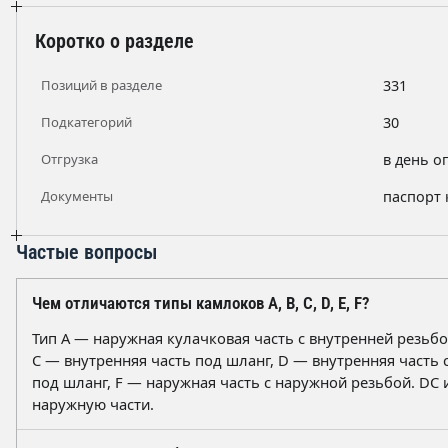
Коротко о разделе
Позиций в разделе
331
Подкатегорий
30
Отгрузка
в день о
Документы
паспорт 
Частые вопросы
Чем отличаются типы камлоков A, B, C, D, E, F?
Тип A — наружная кулачковая часть с внутренней резьбо
C — внутренняя часть под шланг, D — внутренняя часть 
под шланг, F — наружная часть с наружной резьбой. DC
наружную части.