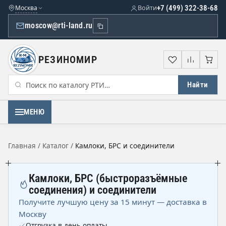
Москва
Войти
+7 (499) 322-38-68
moscow@rti-land.ru
РЕЗИНОМИР
Избранное
Сравне
Кор
Найти
МЕНЮ
Главная
/
Каталог
/
Камлоки, БРС и соединители
Камлоки, БРС (быстроразъёмные
соединения) и соединители
Получите лучшую цену за 15 минут — доставка в
Москву
Отгрузка в день оплаты