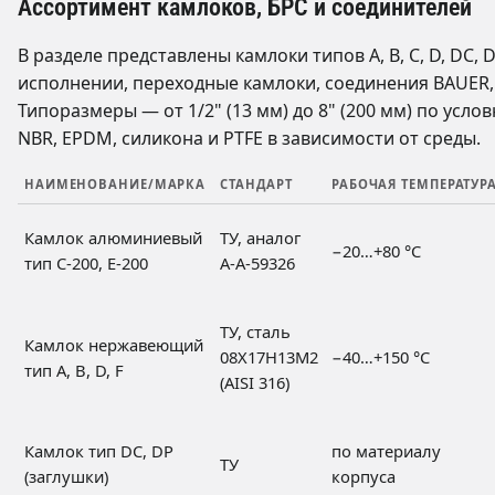
Ассортимент камлоков, БРС и соединителей
В разделе представлены камлоки типов A, B, C, D, DC,
исполнении, переходные камлоки, соединения BAUER,
Типоразмеры — от 1/2" (13 мм) до 8" (200 мм) по усл
NBR, EPDM, силикона и PTFE в зависимости от среды.
НАИМЕНОВАНИЕ/МАРКА
СТАНДАРТ
РАБОЧАЯ ТЕМПЕРАТУР
Камлок алюминиевый
ТУ, аналог
−20…+80 °C
тип C-200, E-200
A-A-59326
ТУ, сталь
Камлок нержавеющий
08Х17Н13М2
−40…+150 °C
тип A, B, D, F
(AISI 316)
Камлок тип DC, DP
по материалу
ТУ
(заглушки)
корпуса