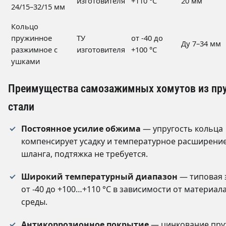
изготовителя
+110 °C
20 мм
24/15–32/15 мм
Кольцо
пружинное
ТУ
от -40 до
Ду 7–34 мм
разжимное с
изготовителя
+100 °C
ушками
Преимущества самозажимных хомутов из пр
стали
Постоянное усилие обжима
— упругость кольца
компенсирует усадку и температурное расширени
шланга, подтяжка не требуется.
Широкий температурный диапазон
— типовая 
от -40 до +100…+110 °C в зависимости от материал
среды.
Антикоррозионное покрытие
— цинкование пр