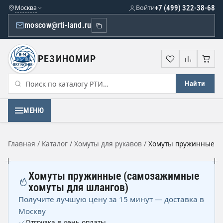
Москва
Войти
+7 (499) 322-38-68
moscow@rti-land.ru
РЕЗИНОМИР
Избранное
Сравне
Кор
Найти
МЕНЮ
Главная
/
Каталог
/
Хомуты для рукавов
/
Хомуты пружинные
Хомуты пружинные (самозажимные
хомуты для шлангов)
Получите лучшую цену за 15 минут — доставка в
Москву
Отгрузка в день оплаты