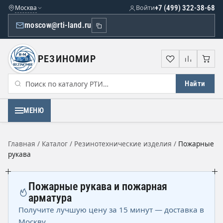
Москва
Войти
+7 (499) 322-38-68
moscow@rti-land.ru
РЕЗИНОМИР
Избранное
Сравне
Кор
Найти
МЕНЮ
Главная
/
Каталог
/
Резинотехнические изделия
/
Пожарные
рукава
Пожарные рукава и пожарная
арматура
Получите лучшую цену за 15 минут — доставка в
Москву