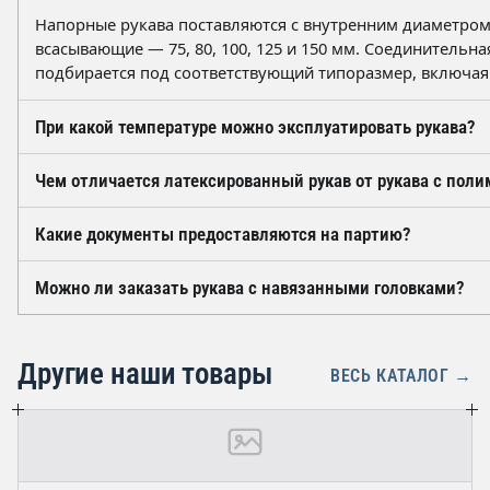
Напорные рукава поставляются с внутренним диаметром 25,
всасывающие — 75, 80, 100, 125 и 150 мм. Соединительная
подбирается под соответствующий типоразмер, включая
При какой температуре можно эксплуатировать рукава?
Стандартные напорные рукава по ГОСТ Р 51049 рассчита
Чем отличается латексированный рукав от рукава с по
пенообразователя при температуре окружающей среды п
рукава со стальной спиралью по ГОСТ 5398-76 применяют
Латексированный рукав имеет внутреннюю гидроизоляци
Какие документы предоставляются на партию?
значения указаны в паспорте на конкретную марку.
герметичность при умеренных нагрузках. Исполнения 
включая РПК(В), дополнительно защищены снаружи, что
На каждую партию оформляется паспорт качества изгото
Можно ли заказать рукава с навязанными головками?
проколам и воздействию нефтепродуктов.
стандарта и результатов испытаний, а также сертификат 
запросу предоставляются копии протоколов испытаний 
Да, рукава поставляются как в скатках без арматуры, та
соединительными головками и уплотнительными кольцам
Другие наши товары
рукавная, головка муфтовая или цапковая) согласуются 
ВЕСЬ КАТАЛОГ →