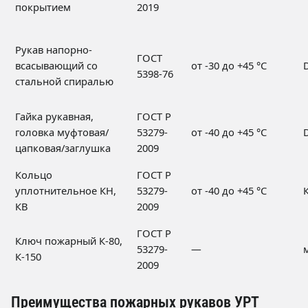
покрытием
2019
Рукав напорно-
ГОСТ
всасывающий со
от -30 до +45 °C
5398-76
стальной спиралью
Гайка рукавная,
ГОСТ Р
головка муфтовая/
53279-
от -40 до +45 °C
цапковая/заглушка
2009
Кольцо
ГОСТ Р
уплотнительное КН,
53279-
от -40 до +45 °C
КВ
2009
ГОСТ Р
Ключ пожарный К-80,
53279-
—
м
К-150
2009
Преимущества пожарных рукавов УРТ