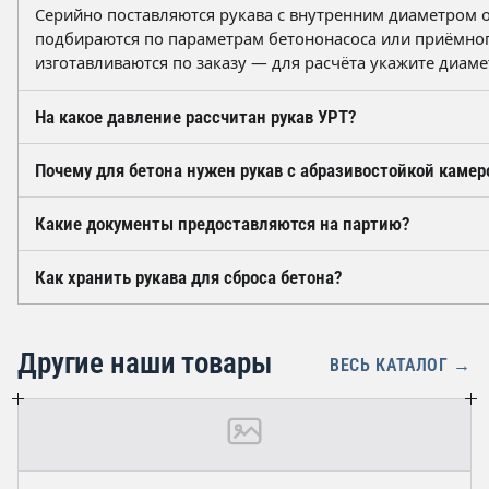
Серийно поставляются рукава с внутренним диаметром от
подбираются по параметрам бетононасоса или приёмног
изготавливаются по заказу — для расчёта укажите диаме
На какое давление рассчитан рукав УРТ?
Рабочее давление серийных рукавов для сброса бетона —
Почему для бетона нужен рукав с абразивостойкой камер
обеспечивает текстильный каркас из капроновых нитей.
линии подачи и предусматривайте запас по давлению от
Бетонная смесь содержит щебень и песок, которые инте
Какие документы предоставляются на партию?
Внутренний слой из резины повышенной абразивостойко
ресурс рукава по сравнению с изделиями общего назнач
На каждую партию оформляется паспорт качества изгото
Как хранить рукава для сброса бетона?
выпуска и гарантийного срока хранения — 12 месяцев со
предоставляются документы о соответствии в рамках ТР 
Хранение — в закрытом помещении, вдали от отопитель
масел и растворителей. Рукава укладывают без резких 
Другие наши товары
условий хранения сохраняет эластичность резины в тече
ВЕСЬ КАТАЛОГ →