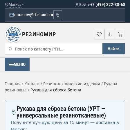
Москва
Войти
+7 (499) 322-38-68
moscow@rti-land.ru
РЕЗИНОМИР
Избранное
Сравне
Кор
Найти
МЕНЮ
Главная
/
Каталог
/
Резинотехнические изделия
/
Рукава
резиновые
/
Рукава для сброса бетона
Рукава для сброса бетона (УРТ —
универсальные резинотканевые)
Получите лучшую цену за 15 минут — доставка в
Москву