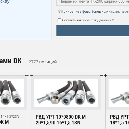
скву
Прикрепить файл (спецификация, черт
Согласен на
обработку данных
*
гами DK
— 2777 позиций
РВД УРТ 10*0800 DK М
РВД УРТ
_14х1,5*2SN
DK М
20*1,5/Ш 16*1,5 1SN
18*1,5 1