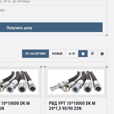
ёж)
Получить цену
ПО НАЛИЧИЮ
НОВЫЕ
А–Я
▦
☰
▤
 10*10000 DK М
РВД УРТ 10*10000 DK М
SN
24*1,5 90/90 2SN