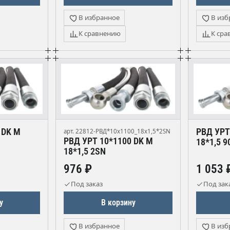
В избранное
В изб
К сравнению
К сра
 DK М
РВД УРТ
арт. 22812-РВД*10х1100_18х1,5*2SN
РВД УРТ 10*1100 DK М
18*1,5 9
18*1,5 2SN
976 ₽
1 053 
Под заказ
Под зак
у
В корзину
В избранное
В изб