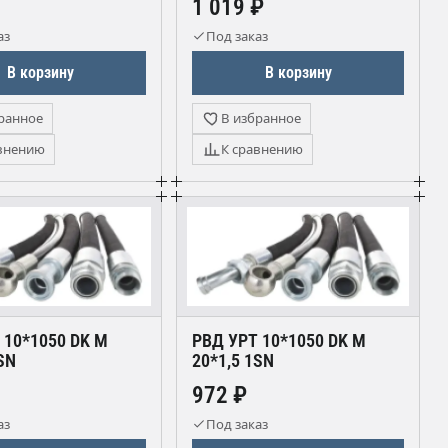
1 019 ₽
аз
Под заказ
В корзину
В корзину
ранное
В избранное
внению
К сравнению
 10*1050 DK М
РВД УРТ 10*1050 DK М
SN
20*1,5 1SN
972 ₽
аз
Под заказ