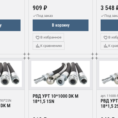
909 ₽
3 548 
Под заказ
Под зак
у
В корзину
В избранное
В изб
К сравнению
К сра
РВД УРТ 10*1000 DK М
арт. 11688
РВД УРТ
/90*2SN
18*1,5 1SN
 DK М
18*1,5 2