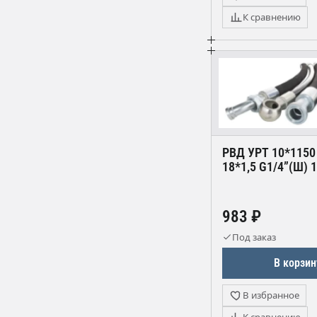
К сравнению
РВД УРТ 10*1150
18*1,5 G1/4”(Ш) 
983 ₽
Под заказ
В корзин
В избранное
К сравнению