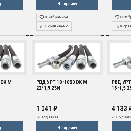
у
В корзину
В избранное
В изб
К сравнению
К сра
 DK М
РВД УРТ 10*1050 DK М
РВД УРТ
22*1,5 2SN
18*1,5 2
1 041 ₽
4 133 
Под заказ
Под зак
у
В корзину