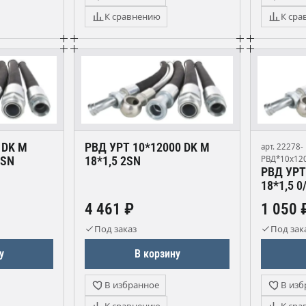
К сравнению
К сра
 DK М
РВД УРТ 10*12000 DK М
арт. 22278-
1SN
18*1,5 2SN
РВД*10х120
РВД УРТ
18*1,5 0
4 461 ₽
1 050 
Под заказ
Под зак
у
В корзину
В избранное
В изб
К сравнению
К сра