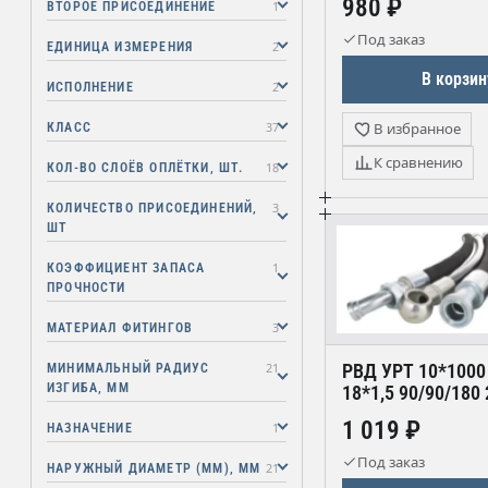
980 ₽
1
ВТОРОЕ ПРИСОЕДИНЕНИЕ
Уралрезинотехника)
Под заказ
2
ЕДИНИЦА ИЗМЕРЕНИЯ
УРТ (Уральские рукава/
техника)
В корзин
2
ИСПОЛНЕНИЕ
УРТ (Уральские рукава/
торг. марка УРТ)
37
В избранное
КЛАСС
УРТ (Уральские рукава/
К сравнению
18
КОЛ-ВО СЛОЁВ ОПЛЁТКИ, ШТ.
торговая марка УРТ)
УРТ (Уральские рукава
3
КОЛИЧЕСТВО ПРИСОЕДИНЕНИЙ,
высокого давления)
ШТ
УРТ (Уральские рукава и
1
КОЭФФИЦИЕНТ ЗАПАСА
трубопроводы)
ПРОЧНОСТИ
УРТ (Уральские рукава
технические)
3
МАТЕРИАЛ ФИТИНГОВ
УРТ (Уральский Рукав
21
РВД УРТ 10*1000
МИНИМАЛЬНЫЙ РАДИУС
Трейд)
ИЗГИБА, ММ
18*1,5 90/90/180
УРТ (Уральский Рукавный
1 019 ₽
Терминал)
1
НАЗНАЧЕНИЕ
УРТ (Уральский Рукавный
Под заказ
21
НАРУЖНЫЙ ДИАМЕТР (ММ), ММ
Тракт)