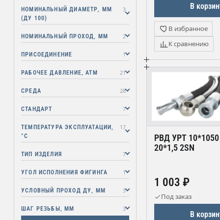
В корзин
3
НОМИНАЛЬНЫЙ ДИАМЕТР, ММ
УРТ (Уральский Рукавный
(ДУ 100)
Трест)
В избранное
УРТ (Уральский резиновый
2
НОМИНАЛЬНЫЙ ПРОХОД, ММ
терминал)
К сравнению
1
ПРИСОЕДИНЕНИЕ
УРТ (Уральский рукав/торг)
УРТ (Уральский рукавный
21
РАБОЧЕЕ ДАВЛЕНИЕ, АТМ
завод)
28
СРЕДА
УРТ (Уральский рукавный
терминал)
7
СТАНДАРТ
УРТ (Уральский рукавный
технокомплекс)
17
ТЕМПЕРАТУРА ЭКСПЛУАТАЦИИ,
°C
РВД УРТ 10*1050
УРТ (Уральский рукавный
20*1,5 2SN
тракт)
7
ТИП ИЗДЕЛИЯ
УРТ (Уральский рукавный
1
УГОЛ ИСПОЛНЕНИЯ ФИГИНГА
трейд)
1 003 ₽
УРТ (Уральский рукавный
3
УСЛОВНЫЙ ПРОХОД ДУ, ММ
трейдер)
Под заказ
3
ШАГ РЕЗЬБЫ, ММ
УРТ (Уральский рукавный
В корзин
трест)