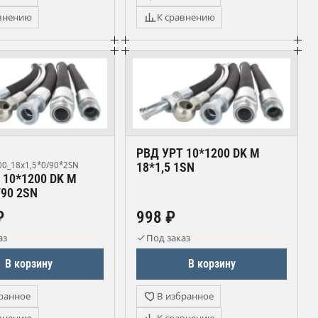
внению
К сравнению
РВД УРТ 10*1200 DK М
0_18х1,5*0/90*2SN
18*1,5 1SN
 10*1200 DK М
/90 2SN
₽
998 ₽
аз
Под заказ
В корзину
В корзину
ранное
В избранное
внению
К сравнению