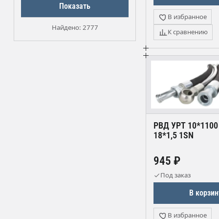
Показать
УРТ (Уральский рукавный
В избранное
трубопровод)
Найдено: 2777
К сравнению
УРТ (Ухтинский РТИ)
УРТ (Ухтинский рукавный
завод)
УРТ (Ухтинский рукавный
терминал)
РВД УРТ 10*1100
18*1,5 1SN
945 ₽
Под заказ
В корзин
В избранное