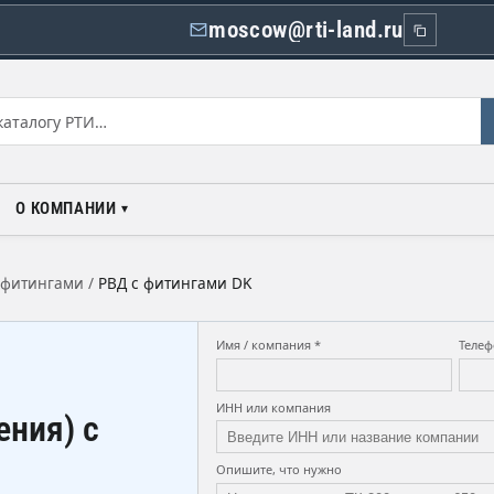
moscow@rti-land.ru
О КОМПАНИИ
с фитингами
/
РВД с фитингами DK
Имя / компания *
Телеф
ИНН или компания
ения) с
Опишите, что нужно