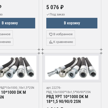
₽
5 076 ₽
аз
Под заказ
В корзину
В корзину
ранное
В избранное
внению
К сравнению
-РВД*10х1000_18х1,5*2SN
арт. 22276-
 10*1000 DK М
РВД_10х1000*18х1,5*90/90*2SN
РВД УРТ 10*1000 DK М
SN
18*1,5 90/90/0 2SN