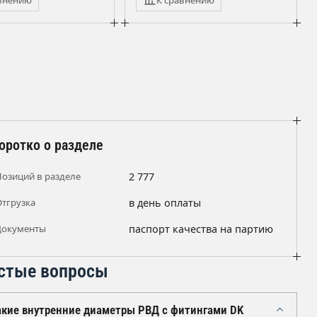
оротко о разделе
Позиций в разделе
2 777
Отгрузка
в день оплаты
Документы
паспорт качества на партию
стые вопросы
акие внутренние диаметры РВД с фитингами DK