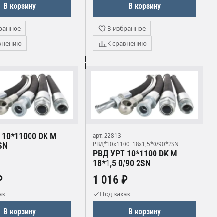
В корзину
В корзину
ранное
В избранное
внению
К сравнению
 10*11000 DK М
арт. 22813-
SN
РВД*10х1100_18х1,5*0/90*2SN
РВД УРТ 10*1100 DK М
18*1,5 0/90 2SN
₽
1 016 ₽
аз
Под заказ
В корзину
В корзину