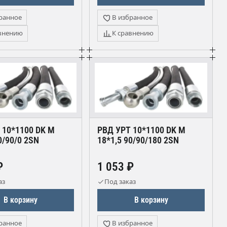
ранное
В избранное
внению
К сравнению
 10*1100 DK М
РВД УРТ 10*1100 DK М
0/90/0 2SN
18*1,5 90/90/180 2SN
₽
1 053 ₽
аз
Под заказ
В корзину
В корзину
ранное
В избранное