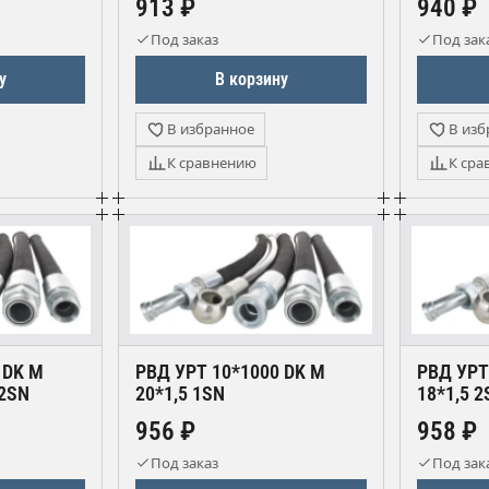
913 ₽
940 ₽
Под заказ
Под зак
у
В корзину
В избранное
В изб
К сравнению
К сра
 DK М
РВД УРТ 10*1000 DK М
РВД УРТ
 2SN
20*1,5 1SN
18*1,5 2
956 ₽
958 ₽
Под заказ
Под зак