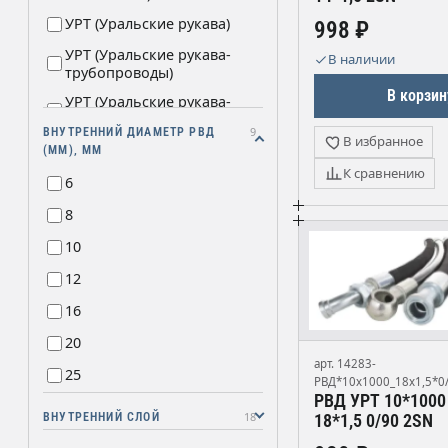
УРТ (Уральские рукава)
998 ₽
УРТ (Уральские рукава-
В наличии
трубопроводы)
В корзин
УРТ (Уральские рукава-
трубы)
9
ВНУТРЕННИЙ ДИАМЕТР РВД
В избранное
УРТ (Уральские рукава/
(ММ), ММ
Ural RT)
К сравнению
6
УРТ (Уральские рукава/ТД)
8
УРТ (Уральские рукава/
Технологии)
10
УРТ (Уральские рукава/
12
Технология)
16
УРТ (Уральские рукава/УРТ)
20
УРТ (Уральские рукава/
арт. 14283-
Урал РТИ)
25
РВД*10х1000_18х1,5*0
РВД УРТ 10*1000
УРТ (Уральские рукава/
32
УралРукавТорг)
18
ВНУТРЕННИЙ СЛОЙ
18*1,5 0/90 2SN
38
УРТ (Уральские рукава/