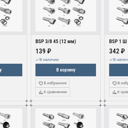
BSP 3/8 45 (12 мм)
BSP 1 Ш
139 ₽
342 ₽
В наличии
В нали
у
В корзину
В избранное
В изб
К сравнению
К сра