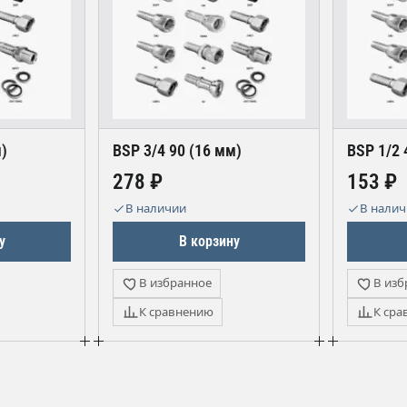
м)
BSP 3/4 90 (16 мм)
BSP 1/2 
278 ₽
153 ₽
В наличии
В нали
у
В корзину
В избранное
В изб
К сравнению
К сра