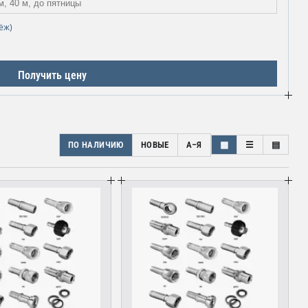
ёж)
Получить цену
ПО НАЛИЧИЮ
НОВЫЕ
А–Я
▦
☰
▤