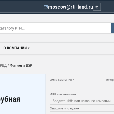
moscow@rti-land.ru
О КОМПАНИИ
 РВД
/
Фитинги BSP
Имя / компания *
Телеф
ИНН или компания
рубная
Опишите, что нужно