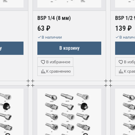
BSP 1/4 (8 мм)
BSP 1/2 
63 ₽
139 ₽
В наличии
В нали
у
В корзину
В избранное
В изб
К сравнению
К сра