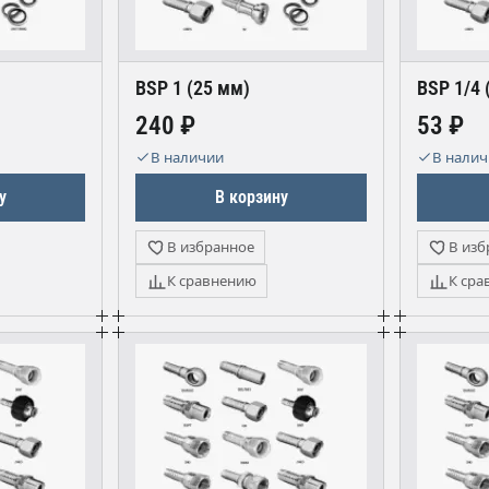
BSP 1 (25 мм)
BSP 1/4 
240 ₽
53 ₽
В наличии
В нали
у
В корзину
В избранное
В изб
К сравнению
К сра