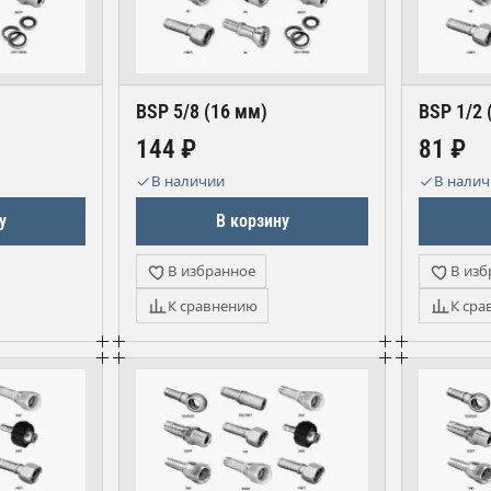
BSP 5/8 (16 мм)
BSP 1/2 
144 ₽
81 ₽
В наличии
В нали
у
В корзину
В избранное
В изб
К сравнению
К сра