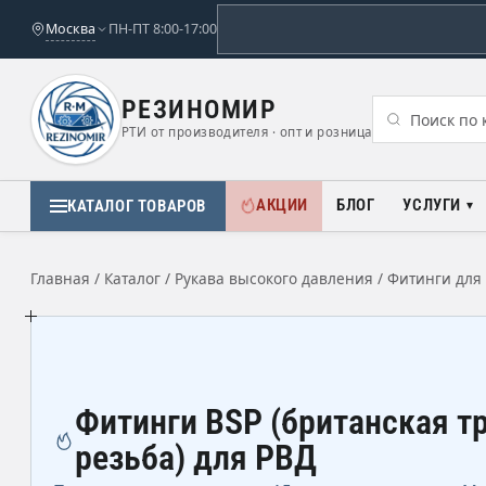
Москва
ПН-ПТ 8:00-17:00
РЕЗИНОМИР
РТИ от производителя · опт и розница
АКЦИИ
БЛОГ
УСЛУГИ
КАТАЛОГ ТОВАРОВ
Главная
/
Каталог
/
Рукава высокого давления
/
Фитинги для
Фитинги BSP (британская т
резьба) для РВД