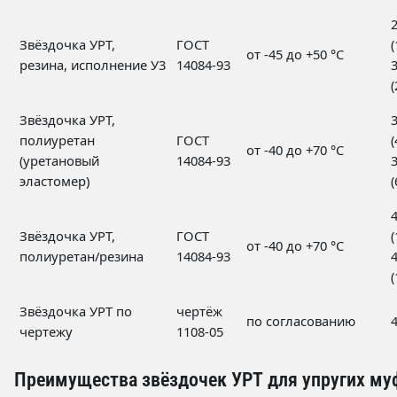
Звёздочка УРТ,
ГОСТ
(
от -45 до +50 °C
резина, исполнение У3
14084-93
(
Звёздочка УРТ,
полиуретан
ГОСТ
(
от -40 до +70 °C
(уретановый
14084-93
эластомер)
(
Звёздочка УРТ,
ГОСТ
(
от -40 до +70 °C
полиуретан/резина
14084-93
(
Звёздочка УРТ по
чертёж
по согласованию
чертежу
1108-05
Преимущества звёздочек УРТ для упругих му