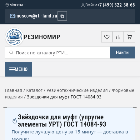
Москва
Войти
+7 (499) 322-38-68
moscow@rti-land.ru
РЕЗИНОМИР
Избранное
Сравне
Кор
Найти
МЕНЮ
Главная
/
Каталог
/
Резинотехнические изделия
/
Формовые
изделия
/
Звёздочки для муфт ГОСТ 14084-93
Звёздочки для муфт (упругие
элементы УРТ) ГОСТ 14084-93
Получите лучшую цену за 15 минут — доставка в
Москву