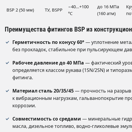
−40…+100
до 16 МПа
Кр
BSP 2 (50 мм)
ТУ, BSPP
°C
(160 атм)
по
Преимущества фитингов BSP из конструкцион
Герметичность по конусу 60°
— уплотнение мета
без прокладок, стабильное при пульсирующем дав
Рабочее давление до 40 МПа
— фактический уро
определяется классом рукава (1SN/2SN) и типора
фитинга.
Материал сталь 20/35/45
— прочность на разрыв 
к вибрационным нагрузкам, гальванопокрытие пр
коррозии.
Совместимость со средами
— минеральные гидр
масла, дизельное топливо, водно-гликолевые эмул