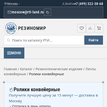
Москва
Войти
+7 (499) 322-38-68
moscow@rti-land.ru
РЕЗИНОМИР
Избранное
Сравне
Кор
Найти
МЕНЮ
Главная
/
Каталог
/
Резинотехнические изделия
/
Ленты
конвейерные
/
Ролики конвейерные
Ролики конвейерные
Получите лучшую цену за 15 минут — доставка в
Москву
Отгрузка в день оплаты