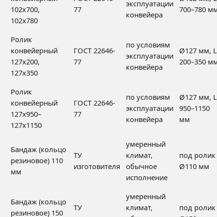
эксплуатации
102х700,
77
700–780 м
конвейера
102х780
Ролик
по условиям
конвейерный
ГОСТ 22646-
Ø127 мм, L
эксплуатации
127х200,
77
200–350 м
конвейера
127х350
Ролик
по условиям
Ø127 мм, L
конвейерный
ГОСТ 22646-
эксплуатации
950–1150
127х950–
77
конвейера
мм
127х1150
умеренный
Бандаж (кольцо
ТУ
климат,
под ролик
резиновое) 110
изготовителя
обычное
Ø110 мм
мм
исполнение
умеренный
Бандаж (кольцо
ТУ
климат,
под ролик
резиновое) 150