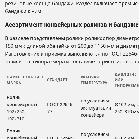
резиновые кольца-бандажи. Раздел включает прямые (
бандажи к ним.
Ассортимент конвейерных роликов и бандаже
В разделе представлены ролики роликоопор диаметром
150 мм с длиной обечайки от 200 до 1150 мм и диамет
Изготовление и приёмка выполняются по ГОСТ 22646-
зависит от типоразмера и составляет ориентировочно о
ДАВЛЕНИЕ
НАИМЕНОВАНИЕ/
РАБОЧАЯ
СТАНДАРТ
ИЛИ
МАРКА
ТЕМПЕРАТУРА
ТИПОРАЗМЕ
Ролик
по условиям
конвейерный
ГОСТ 22646-
Ø102 мм, L
эксплуатации
102х250,
77
250–310 м
конвейера
102х310
Ролик
по условиям
конвейерный
ГОСТ 22646-
Ø102 мм, L