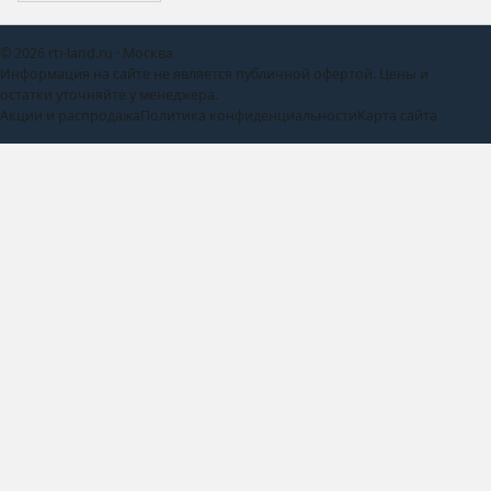
© 2026 rti-land.ru · Москва
Информация на сайте не является публичной офертой. Цены и
остатки уточняйте у менеджера.
Акции и распродажа
Политика конфиденциальности
Карта сайта