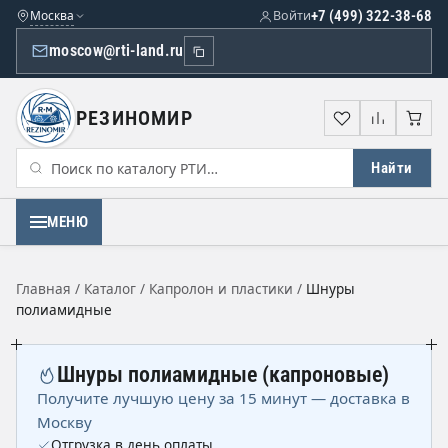
Москва
Войти
+7 (499) 322-38-68
moscow@rti-land.ru
РЕЗИНОМИР
Избранное
Сравне
Кор
Найти
МЕНЮ
Главная
/
Каталог
/
Капролон и пластики
/
Шнуры
полиамидные
Шнуры полиамидные (капроновые)
Получите лучшую цену за 15 минут — доставка в
Москву
Отгрузка в день оплаты