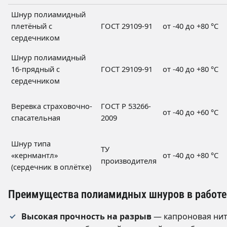
Шнур полиамидный
плетёный с
ГОСТ 29109-91
от -40 до +80 °C
сердечником
Шнур полиамидный
16-прядный с
ГОСТ 29109-91
от -40 до +80 °C
сердечником
Веревка страховочно-
ГОСТ Р 53266-
от -40 до +60 °C
спасательная
2009
Шнур типа
ТУ
«кернмантл»
от -40 до +80 °C
производителя
(сердечник в оплётке)
Преимущества полиамидных шнуров в работе
Высокая прочность на разрыв
— капроновая нит