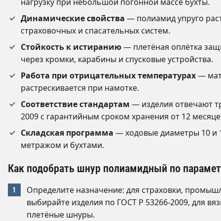
нагрузку при небольшой погонной массе бухты.
Динамические свойства
— полиамид упруго раст
страховочных и спасательных систем.
Стойкость к истиранию
— плетёная оплётка защ
через кромки, карабины и спусковые устройства.
Работа при отрицательных температурах
— мат
растрескивается при намотке.
Соответствие стандартам
— изделия отвечают тр
2009 с гарантийным сроком хранения от 12 месяцев
Складская программа
— ходовые диаметры 10 и 1
метражом и бухтами.
Как подобрать шнур полиамидный по параме
Определите назначение: для страховки, промыш
выбирайте изделия по ГОСТ Р 53266-2009, для вя
плетёные шнуры.