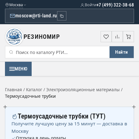
Москва
Войти
+7 (499) 322-38-68
moscow@rti-land.ru
РЕЗИНОМИР
Избранное
Сравне
Кор
Найти
МЕНЮ
Главная
/
Каталог
/
Электроизоляционные материалы
/
Термоусадочные трубки
Термоусадочные трубки (ТУТ)
Получите лучшую цену за 15 минут — доставка в
Москву
Отгрузка в день оплаты