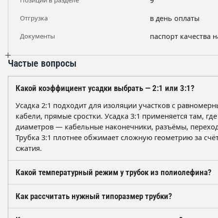
Позиций в разделе
9
Отгрузка
в день оплаты
Документы
паспорт качества 
Частые вопросы
Какой коэффициент усадки выбрать — 2:1 или 3:1?
Усадка 2:1 подходит для изоляции участков с равномерн
кабели, прямые сростки. Усадка 3:1 применяется там, где
диаметров — кабельные наконечники, разъёмы, переход
Трубка 3:1 плотнее обжимает сложную геометрию за счё
сжатия.
Какой температурный режим у трубок из полиолефина?
Типовой диапазон эксплуатации термоусаживаемых труб
Как рассчитать нужный типоразмер трубки?
полиолефина — от -55 до +125 °C. Усадка начинается ор
°C, полная усадка достигается при нагреве примерно до 
Диаметр трубки до усадки должен быть на 15–20 % бол