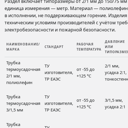
Раздел включает типоразмеры от 2/1 мм до 150/75 мм в
единица измерения — метр. Материал — полиолефин 
в исполнении, не поддерживающем горение. Изделия
техническим условиям производителей с учётом треб
электробезопасности и пожарной безопасности.
ДАВЛЕНИЕ
НАИМЕНОВАНИЕ/
РАБОЧАЯ
СТАНДАРТ
ИЛИ
МАРКА
ТЕМПЕРАТУРА
ТИПОРАЗМЕ
Трубка
ТУ
2/1 мм,
термоусадочная
от -55 до
изготовителя,
усадка 2:1,
2/1 мм,
+125 °C
ТР ЕАЭС
тонкостен
полиолефин
Трубка
ТУ
от -55 до
3/1,5 мм,
термоусадочная
изготовителя,
+125 °C
усадка 2:1
3/1,5 мм
ТР ЕАЭС
Трубка
ТУ