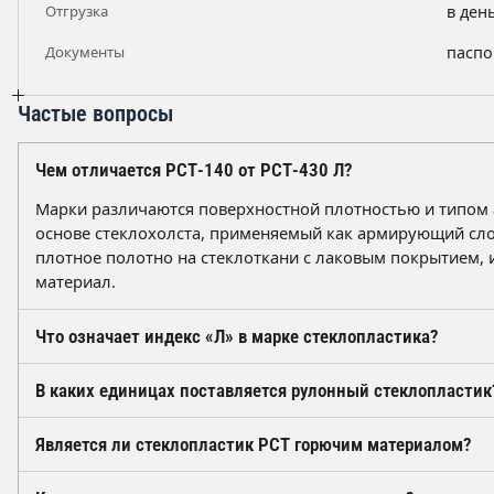
Отгрузка
в ден
Документы
паспо
Частые вопросы
Чем отличается РСТ-140 от РСТ-430 Л?
Марки различаются поверхностной плотностью и типом 
основе стеклохолста, применяемый как армирующий сло
плотное полотно на стеклоткани с лаковым покрытием,
материал.
Что означает индекс «Л» в марке стеклопластика?
Индекс «Л» указывает на исполнение с лаковым покрыт
В каких единицах поставляется рулонный стеклопластик
вид полотна, повышает влагостойкость и стойкость к заг
используется как электроизоляционный и облицовочный
Материал поставляется в рулонах и учитывается в квадр
Является ли стеклопластик РСТ горючим материалом?
метрах и погонных метрах одновременно. Ширина полотн
в карточке товара и в паспорте на партию.
Марки РСТ относятся к трудногорючим материалам за сч