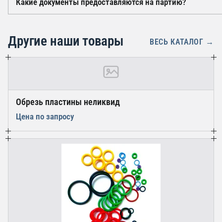
Какие документы предоставляются на партию?
Точные показатели пожарной безопасности приводятся в
их следует сверять с требованиями проекта.
На каждую партию оформляется паспорт качества изгото
характеристик полотна, а также документы о соответств
Другие наши товары
продукции. Копии предоставляются вместе с отгрузочн
ВЕСЬ КАТАЛОГ →
Обрезь пластины неликвид
Цена по запросу