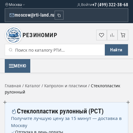
Москва
Войти
+7 (499) 322-38-68
moscow@rti-land.ru
РЕЗИНОМИР
Избранное
Сравне
Кор
Найти
МЕНЮ
Главная
/
Каталог
/
Капролон и пластики
/
Стеклопластик
рулонный
Стеклопластик рулонный (РСТ)
Получите лучшую цену за 15 минут — доставка в
Москву
Отгрузка в день оплаты