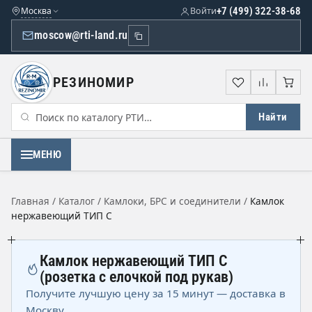
Москва
Войти
+7 (499) 322-38-68
moscow@rti-land.ru
РЕЗИНОМИР
Избранное
Сравне
Кор
Найти
МЕНЮ
Главная
/
Каталог
/
Камлоки, БРС и соединители
/
Камлок
нержавеющий ТИП C
Камлок нержавеющий ТИП C
(розетка с елочкой под рукав)
Получите лучшую цену за 15 минут — доставка в
Москву