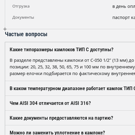
Отгрузка
в день оп
Документы
паспорт к
Частые вопросы
Какие типоразмеры камлоков ТИП C доступны?
В разделе представлены камлоки от С-050 1/2" (13 мм) до
позиции: 20, 25, 32, 38, 50, 65, 75 и 100 мм по внутрен
размер елочки подбирается по фактическому внутренне
В каком температурном диапазоне работает камлок ТИП 
Диапазон определяется уплотнением. NBR применяется п
Чем AISI 304 отличается от AISI 316?
нефтепродуктам. EPDM подходит для горячей воды и щело
агрессивных сред и повышенных температур. Корпус из A
AISI 304 (аналог 08Х18Н10) — универсальная нержавеюща
Какие документы предоставляются на партию?
широкий диапазон.
большинства технических сред. AISI 316 содержит моли
кислым растворам, поэтому применяется в химической и
На отгружаемую партию оформляется паспорт качества с
Можно ли заменить уплотнение в камлоке?
линиях.