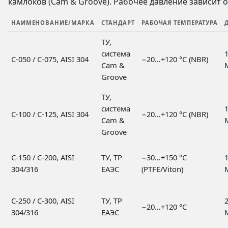
камлоков (Cam & Groove). Рабочее давление зависит 
НАИМЕНОВАНИЕ/МАРКА
СТАНДАРТ
РАБОЧАЯ ТЕМПЕРАТУРА
ТУ,
система
1
С-050 / С-075, AISI 304
−20…+120 °C (NBR)
Cam &
Groove
ТУ,
система
1
С-100 / С-125, AISI 304
−20…+120 °C (NBR)
Cam &
Groove
С-150 / С-200, AISI
ТУ, ТР
−30…+150 °C
1
304/316
ЕАЭС
(PTFE/Viton)
С-250 / С-300, AISI
ТУ, ТР
2
−20…+120 °C
304/316
ЕАЭС