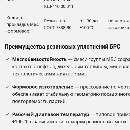
КШ-110.00.011
Кольцо-
Резина по
от -30 до
по чертеж
прокладка МБС
ГОСТ 7338-90
+100 °C
заказчика
(формовое)
Преимущества резиновых уплотнений БРС
Маслобензостойкость
— смеси группы МБС сохра
контакте с нефтью, дизельным топливом, минера
технологическими жидкостями.
Формовое изготовление
— прессование по черт
обеспечивает стабильную геометрию посадочног
повторяемость партий.
Рабочий диапазон температур
— типовое приме
+100 °C в зависимости от марки резиновой смеси.