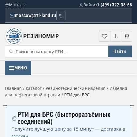
Москва
Войти
+7 (499) 322-38-68
moscow@rti-land.ru
РЕЗИНОМИР
Избранное
Сравне
Кор
Найти
МЕНЮ
Главная
/
Каталог
/
Резинотехнические изделия
/
Изделия
для нефтегазовой отрасли
/
РТИ для БРС
РТИ для БРС (быстроразъёмных
соединений)
Получите лучшую цену за 15 минут — доставка в
Москву