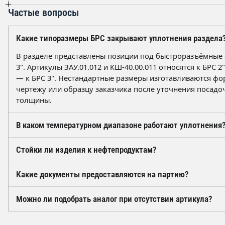
Частые вопросы
Какие типоразмеры БРС закрывают уплотнения раздела
В разделе представлены позиции под быстроразъёмные 
3". Артикулы ЗАУ.01.012 и КШ-40.00.011 относятся к БРС 2"
— к БРС 3". Нестандартные размеры изготавливаются ф
чертежу или образцу заказчика после уточнения посадо
толщины.
В каком температурном диапазоне работают уплотнения
Типовое применение маслобензостойких резин — от -30 д
Стойки ли изделия к нефтепродуктам?
диапазон зависит от марки резиновой смеси и указываетс
партию. Для эксплуатации при более низких температур
Да, применяются резины группы МБС (маслобензостойки
Какие документы предоставляются на партию?
морозостойкая смесь, это требуется согласовать при оф
упругость и геометрию при контакте с нефтью, дизельн
минеральными маслами и большинством технологически
На отгружаемую партию оформляется паспорт качества 
Можно ли подобрать аналог при отсутствии артикула?
агрессивных химических сред подбор смеси выполняетс
обозначения изделия и группы резины. По запросу пред
составу и концентрации среды.
сведения о соответствии требованиям ТР ЕАЭС и данные
Да. Подбор выполняется по фактической геометрии поса