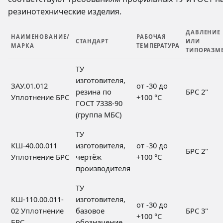
резинотехнические изделия.
ДАВЛЕНИЕ
НАИМЕНОВАНИЕ/
РАБОЧАЯ
СТАНДАРТ
ИЛИ
МАРКА
ТЕМПЕРАТУРА
ТИПОРАЗМ
ТУ
изготовителя,
ЗАУ.01.012
от -30 до
резина по
БРС 2"
Уплотнение БРС
+100 °C
ГОСТ 7338-90
(группа МБС)
ТУ
КШ-40.00.011
изготовителя,
от -30 до
БРС 2"
Уплотнение БРС
чертёж
+100 °C
производителя
ТУ
КШ-110.00.011-
изготовителя,
от -30 до
02 Уплотнение
базовое
БРС 3"
+100 °C
БРС
обозначение