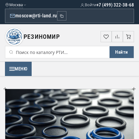
Москва
Войти
+7 (499) 322-38-68
moscow@rti-land.ru
РЕЗИНОМИР
Избранное
Сравне
Кор
Найти
МЕНЮ