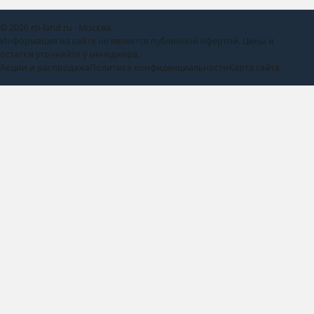
© 2026 rti-land.ru · Москва
Информация на сайте не является публичной офертой. Цены и
остатки уточняйте у менеджера.
Акции и распродажа
Политика конфиденциальности
Карта сайта