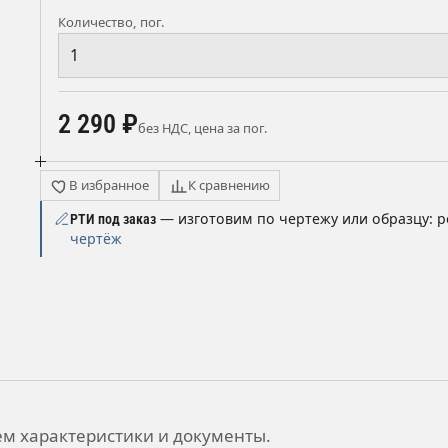
Количество, пог.
2 290 ₽
без НДС, цена за пог.
В избранное
К сравнению
— изготовим по чертежу или образцу: р
РТИ под заказ
чертёж
ы
м характеристики и документы.