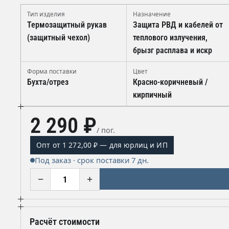
Тип изделия
Назначение
Термозащитный рукав
Защита РВД и кабелей от
(защитный чехол)
теплового излучения,
брызг расплава и искр
Форма поставки
Цвет
Бухта/отрез
Красно-коричневый /
кирпичный
2 290 ₽
/ пог.
Опт от 1 272,00 ₽ — для юрлиц и ИП
Под заказ · срок поставки 7 дн.
−
+
Расчёт стоимости