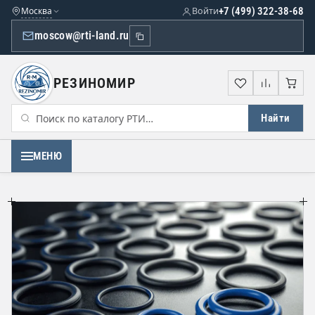
Москва
Войти
+7 (499) 322-38-68
moscow@rti-land.ru
РЕЗИНОМИР
Избранное
Сравне
Кор
Найти
МЕНЮ