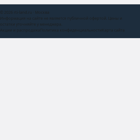
© 2026 rti-land.ru · Москва
Информация на сайте не является публичной офертой. Цены и
остатки уточняйте у менеджера.
Акции и распродажа
Политика конфиденциальности
Карта сайта