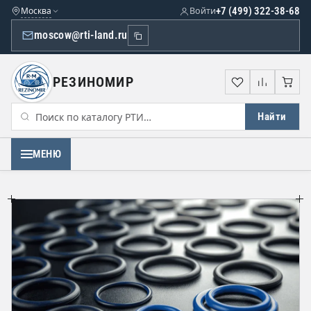
Москва
Войти
+7 (499) 322-38-68
moscow@rti-land.ru
РЕЗИНОМИР
Избранное
Сравне
Кор
Найти
МЕНЮ