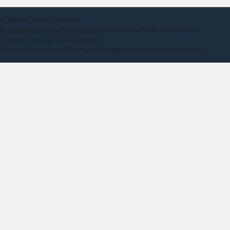
© 2026 rti-land.ru · Москва
Информация на сайте не является публичной офертой. Цены и
остатки уточняйте у менеджера.
Акции и распродажа
Политика конфиденциальности
Карта сайта