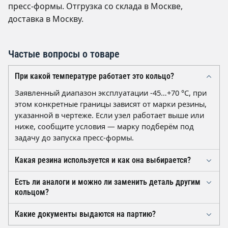
пресс-формы. Отгрузка со склада в Москве,
доставка в Москву.
Частые вопросы о товаре
При какой температуре работает это кольцо?
Заявленный диапазон эксплуатации -45…+70 °C, при
этом конкретные границы зависят от марки резины,
указанной в чертеже. Если узел работает выше или
ниже, сообщите условия — марку подберём под
задачу до запуска пресс-формы.
Какая резина используется и как она выбирается?
Тип резины определяется чертежом и уточняется при
Есть ли аналоги и можно ли заменить деталь другим
заказе, твёрдость обычно 60–75 ед. Шор А. Выбор
кольцом?
зависит от рабочей среды: масло, вода, воздух или
Взаимозаменяемость определяется посадочными
агрессивные жидкости требуют разных марок,
Какие документы выдаются на партию?
размерами, профилем и маркой резины, а не только
поэтому среду указывайте в заявке.