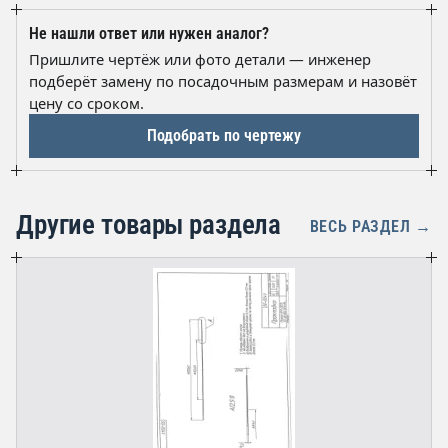
На отгружаемую партию оформляется паспорт
обозначением П11.40.03. Похожее по диаметру
качества с обозначением детали, маркой резины и
кольцо может не дать герметичности. Если
Не нашли ответ или нужен аналог?
датой изготовления. По запросу предоставляются
сомневаетесь, пришлите чертёж или фото детали с
Пришлите чертёж или фото детали — инженер
отгрузочные документы и подтверждение
замерами — подберём замену.
подберёт замену по посадочным размерам и назовёт
соответствия чертежу заказчика.
цену со сроком.
Подобрать по чертежу
Другие товары раздела
ВЕСЬ РАЗДЕЛ →