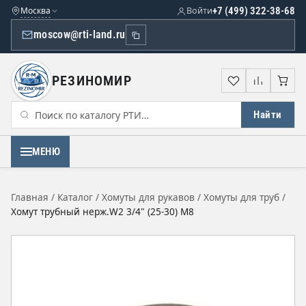
Москва
Войти
+7 (499) 322-38-68
moscow@rti-land.ru
РЕЗИНОМИР
Избранное
Сравне
Кор
Найти
МЕНЮ
Главная
/
Каталог
/
Хомуты для рукавов
/
Хомуты для труб
/
Хомут трубный нерж.W2 3/4" (25-30) М8