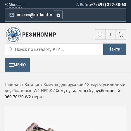
Москва
Войти
+7 (499) 322-38-68
moscow@rti-land.ru
РЕЗИНОМИР
Избранное
Сравне
Кор
Найти
МЕНЮ
Главная
/
Каталог
/
Хомуты для рукавов
/
Хомуты усиленные
двухболтовые W2 НЕРЖ
/
Хомут усиленный двухболтовый
060-70/20 W2 нерж