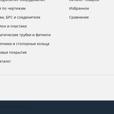
и по чертежам
Избранное
ки, БРС и соединители
Сравнение
лон и пластики
атические трубки и фитинги
пники и стопорные кольца
овые покрытия
аталог
й офертой. Цены и