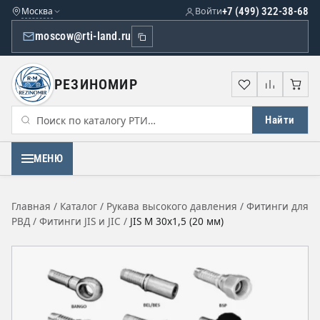
Москва
Войти
+7 (499) 322-38-68
moscow@rti-land.ru
РЕЗИНОМИР
Избранное
Сравне
Кор
Найти
МЕНЮ
Главная
/
Каталог
/
Рукава высокого давления
/
Фитинги для
РВД
/
Фитинги JIS и JIC
/
JIS М 30х1,5 (20 мм)