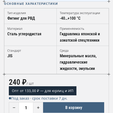
ОСНОВНЫЕ ХАРАКТЕРИСТИКИ
Тип изделия
Температура эксплуатации
Фитинг для РВД
-40…+100 °C
Материал
Применяемость
Сталь углеродистая
Гидравлика японской и
азиатской спецтехники
Стандарт
Среда
JIS
Минеральные масла,
гидравлические
жидкости, эмульсии
240 ₽
/ шт
Опт от 133,00 ₽ — для юрлиц и ИП
Под заказ · срок поставки 7 дн.
−
+
В корзину