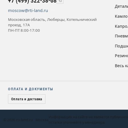
+7 (499) 322-38-68
Детал
moscow@rti-land.ru
Камло
Московская область, Люберцы, Котельнический
проезд, 17А
Капро
ПН-ПТ 8:00-17:00
Пневм
Подши
Резин
Весь к
ОПЛАТА И ДОКУМЕНТЫ
Оплата и доставка
Информация на сайте не является публично
© 2026 rti-land.ru · Москва
остатки уточняйте у менеджера.