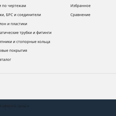
и по чертежам
Избранное
ки, БРС и соединители
Сравнение
лон и пластики
атические трубки и фитинги
пники и стопорные кольца
овые покрытия
аталог
й офертой. Цены и