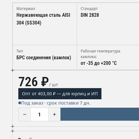
Материал
Стандарт
Нержавеющая сталь AISI
DIN 2828
304 (SS304)
Тип
Рабочая температура
камлока:
БРС соединения (камлок)
от -35 до +200 °C
726 ₽
/ шт
Опт от 403,00 ₽ — для юрлиц и ИП
Под заказ · срок поставки 7 дн.
−
+