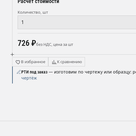
Расчёт стоимости
Количество, шт
726 ₽
без НДС, цена за шт
В избранное
К сравнению
— изготовим по чертежу или образцу: р
РТИ под заказ
чертёж
ы