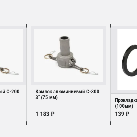
ый С-200
Камлок алюминиевый С-300
3" (75 мм)
Прокладка
(100мм)
1 183 ₽
139 ₽