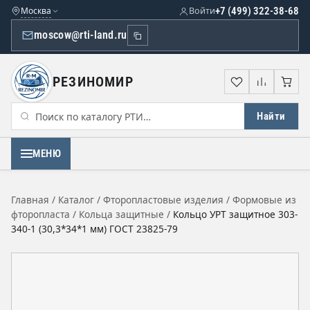
Москва
Войти
+7 (499) 322-38-68
moscow@rti-land.ru
РЕЗИНОМИР
Избранное
Сравне
Кор
Найти
МЕНЮ
Главная
/
Каталог
/
Фторопластовые изделия
/
Формовые из
фторопласта
/
Кольца защитные
/
Кольцо УРТ защитное 303-
340-1 (30,3*34*1 мм) ГОСТ 23825-79