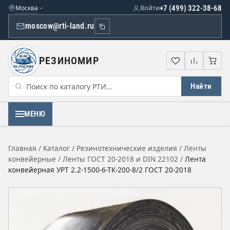
Москва
Войти
+7 (499) 322-38-68
moscow@rti-land.ru
РЕЗИНОМИР
Избранное
Сравне
Кор
Найти
МЕНЮ
Главная
/
Каталог
/
Резинотехнические изделия
/
Ленты
конвейерные
/
Ленты ГОСТ 20-2018 и DIN 22102
/
Лента
конвейерная УРТ 2.2-1500-6-ТК-200-8/2 ГОСТ 20-2018