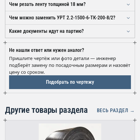
Чем резать ленту толщиной 18 мм?
Продольный и поперечный раскрой выполняют
Чем можно заменить УРТ 2.2-1500-6-ТК-200-8/2?
острым сапожным ножом по линейке с постепенным
Близкие варианты — ленты с тем же каркасом ТК-200
углублением реза, либо ленторезным станком. Для
Какие документы идут на партию?
при другом числе прокладок или иной толщине
стыка ступени под вулканизацию размечают по
К отгрузке прилагается паспорт качества завода-
обкладок, а также аналоги по DIN 22102
каждой из шести прокладок ТК-200.
изготовителя на партию с указанием обозначения по
сопоставимой прочности 1200 Н/мм. Если есть
Не нашли ответ или нужен аналог?
ГОСТ 20-2018, ширины 1500 мм, числа прокладок и
сомнения в подборе, отправьте чертёж или фото
Пришлите чертёж или фото детали — инженер
толщин обкладок, а также товаросопроводительные
участка конвейера — замену подберут по ним.
подберёт замену по посадочным размерам и назовёт
документы.
цену со сроком.
Подобрать по чертежу
Другие товары раздела
ВЕСЬ РАЗДЕЛ →