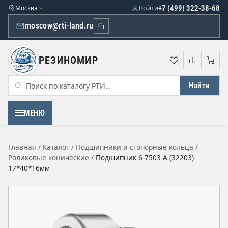
Москва
Войти
+7 (499) 322-38-68
moscow@rti-land.ru
РЕЗИНОМИР
Избранное
Сравне
Кор
Найти
МЕНЮ
Главная
/
Каталог
/
Подшипники и стопорные кольца
/
Роликовые конические
/
Подшипник 6-7503 А (32203)
17*40*16мм