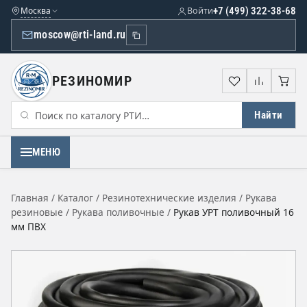
Москва
Войти
+7 (499) 322-38-68
moscow@rti-land.ru
РЕЗИНОМИР
Избранное
Сравне
Кор
Найти
МЕНЮ
Главная
/
Каталог
/
Резинотехнические изделия
/
Рукава
резиновые
/
Рукава поливочные
/
Рукав УРТ поливочный 16
мм ПВХ