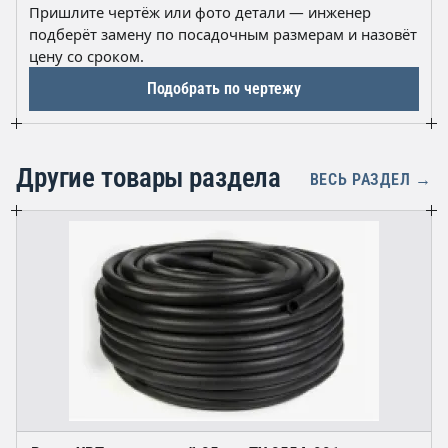
наружный) с сопоставимым рабочим давлением и
перекрытия крана на конце линии.
Пришлите чертёж или фото детали — инженер
текстильной оплёткой. Если вы не уверены в
подберёт замену по посадочным размерам и назовёт
совместимости с имеющейся арматурой, отправьте
цену со сроком.
чертёж или фото узла — подберём аналог.
Подобрать по чертежу
Другие товары раздела
ВЕСЬ РАЗДЕЛ →