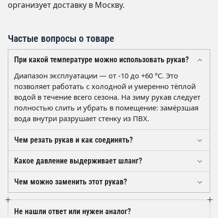
организует доставку в Москву.
Частые вопросы о товаре
При какой температуре можно использовать рукав?
Диапазон эксплуатации — от -10 до +60 °C. Это
позволяет работать с холодной и умеренно тёплой
водой в течение всего сезона. На зиму рукав следует
полностью слить и убрать в помещение: замёрзшая
вода внутри разрушает стенку из ПВХ.
Чем резать рукав и как соединять?
Достаточно острого ножа или секатора для шлангов:
Какое давление выдерживает шланг?
рез делают строго поперёк оси, чтобы получить
Рабочее давление составляет 8 атм, разрывное — 24
ровный торец. Соединяют стандартными
Чем можно заменить этот рукав?
МПа, что даёт заметный запас прочности. Рукав
коннекторами под 5/8" или штуцером с червячным
Взаимозаменяемы армированные ПВХ-рукава того
можно подключать к насосной станции или
хомутом — толщина стенки 2,5 мм обеспечивает
же типоразмера 5/8" (16 мм внутренний, 21 мм
водопроводу, избегая гидроударов и резкого
надёжный обжим.
Не нашли ответ или нужен аналог?