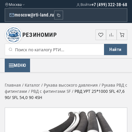
Москва
Войти
+7 (499) 322-38-68
moscow@rti-land.ru
РЕЗИНОМИР
Избранное
Сравне
Кор
Найти
МЕНЮ
Главная
/
Каталог
/
Рукава высокого давления
/
Рукава РВД с
фитингами
/
РВД с фитингами SF
/
РВД УРТ 25*1000 SFL 47,6
90/ SFL 54,0 90 4SН