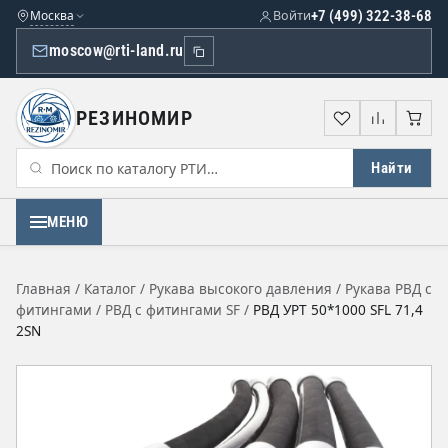
Москва
Войти
+7 (499) 322-38-68
moscow@rti-land.ru
РЕЗИНОМИР
Избранное
Сравне
Кор
Найти
МЕНЮ
Главная
/
Каталог
/
Рукава высокого давления
/
Рукава РВД с
фитингами
/
РВД с фитингами SF
/
РВД УРТ 50*1000 SFL 71,4
2SN