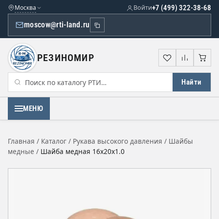
Москва
Войти
+7 (499) 322-38-68
moscow@rti-land.ru
РЕЗИНОМИР
Избранное
Сравне
Кор
Найти
МЕНЮ
Главная
/
Каталог
/
Рукава высокого давления
/
Шайбы
медные
/
Шайба медная 16х20х1.0