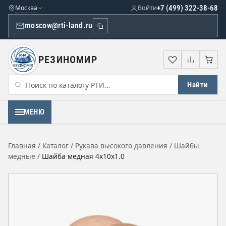
Москва
Войти
+7 (499) 322-38-68
moscow@rti-land.ru
РЕЗИНОМИР
Избранное
Сравне
Кор
Найти
МЕНЮ
Главная
/
Каталог
/
Рукава высокого давления
/
Шайбы
медные
/
Шайба медная 4х10х1.0