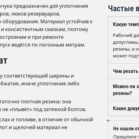
учука предназначен для уплотнения
Частые в
ров, люков резервуаров,
 оборудования. Материал устойчив к
Какую темп
 и консистентным смазкам, поэтому
Рабочий ди
ностроении и при ремонте
допустимы,
пуск ведётся по погонным метрам.
резины, а 
может подт
ат
Чем резать
ку соответствующей ширины и
Достаточно
обжатия, иначе уплотнение либо
Можно ли з
выполняют 
резины?
лезвие вод
таточно плотная резина: она
канавку и 
Замена по 
Какие доку
 не «плывёт» под затяжкой болтов.
обжатие.
глубину и 
масляный у
слах и топливе, в отличие от обычной
К отгрузке
уплотнения
резины на 
лот и щелочей материал не
Не нашли от
подберём а
ед. по Шор
Пришлите 