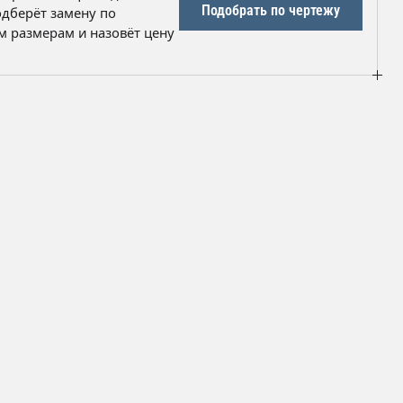
ельную документацию для входного контроля.
Подобрать по чертежу
дберёт замену по
 размерам и назовёт цену