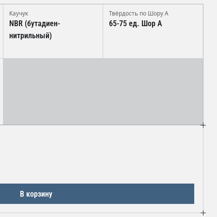
Каучук
Твёрдость по Шору А
NBR (бутадиен-
65-75 ед. Шор А
нитрильный)
В корзину