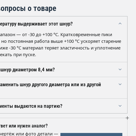
опросы о товаре
ературу выдерживает этот шнур?
апазон — от -30 до +100 °C. Кратковременные пики
 но постоянная работа выше +100 °C ускоряет старение
ниже -30 °C материал теряет эластичность и уплотнение
екать при пуске.
 шнур диаметром 8,4 мм?
 острого канцелярского или сапожного ножа: рез
аменить шнур другого диаметра или из другой
одним движением перпендикулярно оси, смочив
ой. Для точной длины кольца шнур укладывают в
размечают по месту, оставляя небольшой припуск на
диаметру нежелательна: сечение подбирается под
менты выдаются на партию?
ширину канавки. Резину общего назначения ставить в
зел нельзя — она набухнет. Если маркировка старого
 прилагается паспорт качества с указанием марки
 не читается, пришлите чертёж или фото детали, и мы
основе NBR, диаметра сечения 8,4 мм, твёрдости 65-75
вет или нужен аналог?
налог.
у А и даты изготовления. По запросу предоставляем
чертёж или фото детали —