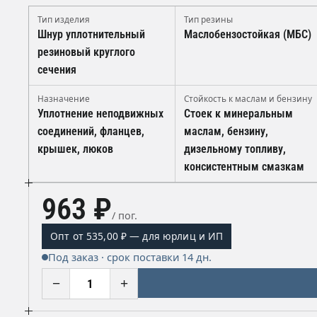
Тип изделия
Тип резины
Шнур уплотнительный
Маслобензостойкая (МБС)
резиновый круглого
сечения
Назначение
Стойкость к маслам и бензину
Уплотнение неподвижных
Стоек к минеральным
соединений, фланцев,
маслам, бензину,
крышек, люков
дизельному топливу,
консистентным смазкам
963 ₽
/ пог.
Опт от 535,00 ₽ — для юрлиц и ИП
Под заказ · срок поставки 14 дн.
−
+