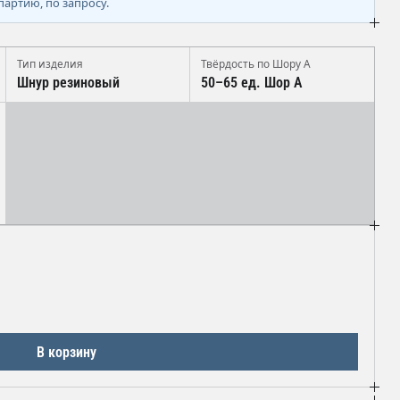
партию, по запросу.
Тип изделия
Твёрдость по Шору А
Шнур резиновый
50–65 ед. Шор А
В корзину