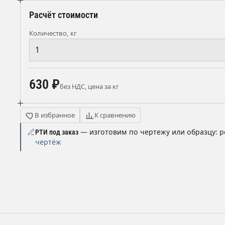
Расчёт стоимости
Количество, кг
630 ₽
без НДС, цена за кг
В избранное
К сравнению
— изготовим по чертежу или образцу: р
РТИ под заказ
чертёж
ы