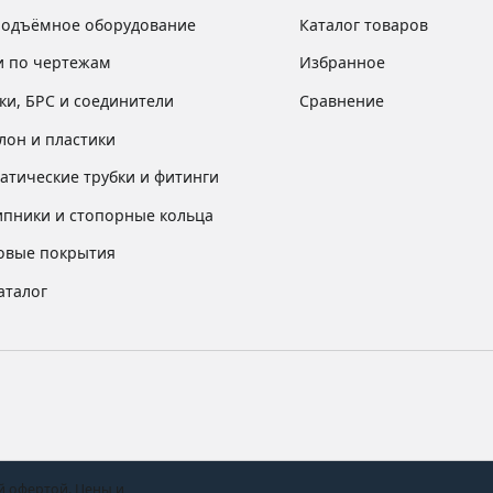
подъёмное оборудование
Каталог товаров
и по чертежам
Избранное
ки, БРС и соединители
Сравнение
лон и пластики
атические трубки и фитинги
пники и стопорные кольца
овые покрытия
аталог
й офертой. Цены и