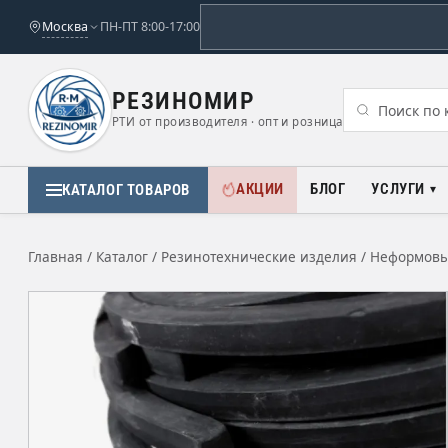
Москва
ПН-ПТ 8:00-17:00
РЕЗИНОМИР
РТИ от производителя · опт и розница
АКЦИИ
БЛОГ
УСЛУГИ
КАТАЛОГ ТОВАРОВ
Главная
/
Каталог
/
Резинотехнические изделия
/
Неформовы